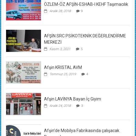
ÖZLEM-ÖZ AFŞİN-ESHAB-I KEHF Taşımacılık
Aralık 28, 2018
9
AFŞİN SRC PSİKOTEKNİK DEĞERLENDİRME
MERKEZİ
Kasım 3, 2021
5
Afşin KRİSTAL AVM
Temmuz 25, 2019
4
Afşin LAVİNYA Bayan İç Giyim
Aralık 24, 2018
3
Afşin’de Mobilya Fabrikasında çalışacak