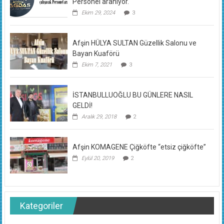
Personel aranıyor.
Ekim 29, 2024
3
Afşin HÜLYA SULTAN Güzellik Salonu ve
Bayan Kuaförü
Ekim 7, 2021
3
İSTANBULLUOĞLU BU GÜNLERE NASIL
GELDİ!
Aralık 29, 2018
2
Afşin KOMAGENE Çiğköfte “etsiz çiğköfte”
Eylül 20, 2019
2
Kategoriler