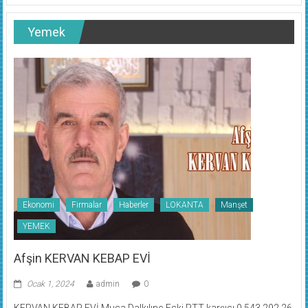
Yemek
Ekonomi
Firmalar
Haberler
LOKANTA
Manşet
YEMEK
Afşin KERVAN KEBAP EVİ
Ocak 1, 2024
admin
0