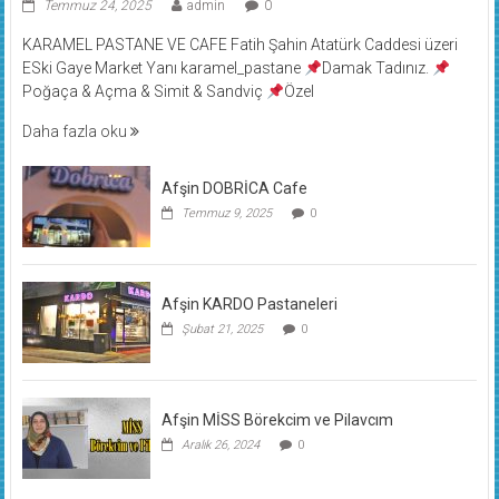
Temmuz 24, 2025
admin
0
KARAMEL PASTANE VE CAFE Fatih Şahin Atatürk Caddesi üzeri
ESki Gaye Market Yanı karamel_pastane
Damak Tadınız.
Poğaça & Açma & Simit & Sandviç
Özel
Daha fazla oku
Afşin DOBRİCA Cafe
Temmuz 9, 2025
0
Afşin KARDO Pastaneleri
Şubat 21, 2025
0
Afşin MİSS Börekcim ve Pilavcım
Aralık 26, 2024
0