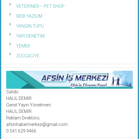
VETERİNER – PET SHOP
WEB YAZILIM
YANGIN TÜPÜ
YAPI DENETİM
YEMEK
ZÜCCACİYE
Sahibi
HALİL DEMİR
Genel Yayın Yönetmeni
HALİL DEMİR
Reklam Direktörü
afsinhabermerkezi@gmail.com
0 541 629 9466