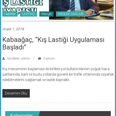
Haberler
LASTİKÇİ
Manşet
MESLEK ODALARI
Aralık 1, 2018
Kabaağaç, “Kış Lastiği Uygulaması
Başladı”
Gönderen: admin
0 yorum
Kış mevsiminin başlaması ile birlikte yol kullanıcılarının soğuk hava
şartlarında, karlı ve buzlu yollarda güvenli bir trafik ortamında seyahat
edebilmelerini sağlamak ve lastik kaynaklı
Devamını Oku
Kategoriler