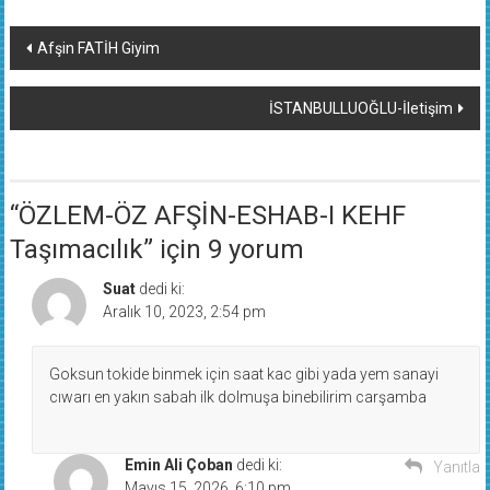
Yazı
Afşin FATİH Giyim
dolaşımı
İSTANBULLUOĞLU-İletişim
“
ÖZLEM-ÖZ AFŞİN-ESHAB-I KEHF
Taşımacılık
” için 9 yorum
Suat
dedi ki:
Aralık 10, 2023, 2:54 pm
Goksun tokide binmek için saat kac gibi yada yem sanayi
cıwarı en yakın sabah ilk dolmuşa binebilirim carşamba
Emin Ali Çoban
dedi ki:
Yanıtla
Mayıs 15, 2026, 6:10 pm