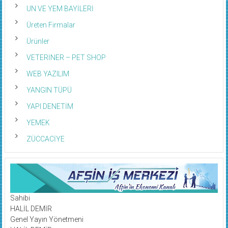
UN VE YEM BAYİLERİ
Üreten Firmalar
Ürünler
VETERİNER – PET SHOP
WEB YAZILIM
YANGIN TÜPÜ
YAPI DENETİM
YEMEK
ZÜCCACİYE
Sahibi
HALİL DEMİR
Genel Yayın Yönetmeni