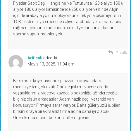
Fiyatlar Sabit Değil Hangisine Ne Tutturursa 120 ₺ alıyo 150 ₺
alıyor 180 ₺ alıyor kimisindende 250 ₺ alıyor ve bir de Afşin
için de arabayla yolcu topluyorsun direk yola çıkamıyorsun
TOKİ’lerden alıyo erceneden alıyor arabada yer olmamasına
rağmen goksuna kadar idare edin diyorlar bunlar kadar
saçma sapan insanlar yok
Yanıtla
Arif calik
dedi ki:
Mayıs 13, 2025, 11:04 am
Bir simsar koymuşsunuz piazzanin oraya adam
medeniyetten çok uzak. Onu degistirmezseniz orada
yaşadıklarımızı videoya kaydedip bakanlığa göndereceğiz
bilginiz olsun arkadaslar. Adam nazik değil ve tehtid varı
konusuryor. Firmaya zarar veriyor. Daha güler yüzlü iş bilen
birisini oraya bırakırsanız firma adına daha iyi olacak.
Önemle rica olunur bu konu lütfen ilgilenin.