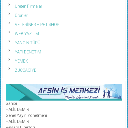
Üreten Firmalar
Ürünler
VETERİNER – PET SHOP
WEB YAZILIM
YANGIN TÜPÜ
YAPI DENETİM
YEMEK
ZÜCCACİYE
Sahibi
HALİL DEMİR
Genel Yayın Yönetmeni
HALİL DEMİR
Reklam Direktörü