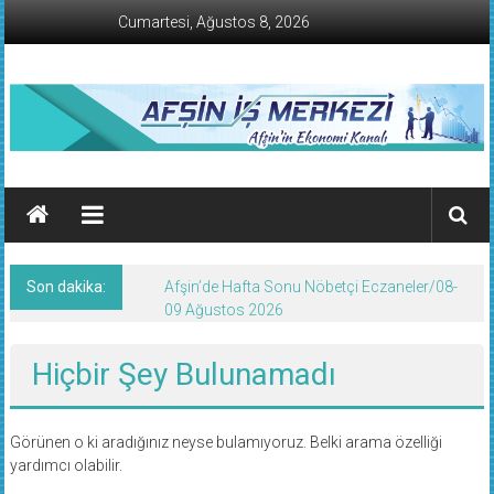
İçeriğe
Cumartesi, Ağustos 8, 2026
geç
AFŞİN
İŞ
MERKEZİ
Son dakika:
Afşin’de Hafta Sonu Nöbetçi Eczaneler/08-
Afşin'in
09 Ağustos 2026
Ekonomi
Kanalı
Hiçbir Şey Bulunamadı
Görünen o ki aradığınız neyse bulamıyoruz. Belki arama özelliği
yardımcı olabilir.