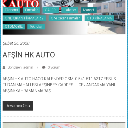
Ekonomi
Firmalar
GALERİ
Haberler
Manşet
ÖNE ÇIKAN FİRMALAR 2
Öne Çıkan Firmalar
OTO KİRALAMA
OTOMOBİL
Teknoloji
Şubat 26, 2020
AFŞİN HK AUTO
Gönderen: admin
0 yorum
AFŞİN HK AUTO HACO KALENDER GSM: 0 541 511 6317 EFSUS
TURAN MAHALLESİ AFŞİNBEY CADDESİ İLÇE JANDARMA YANI
AFŞİN/KAHRAMANMARAŞ
Devamını Oku