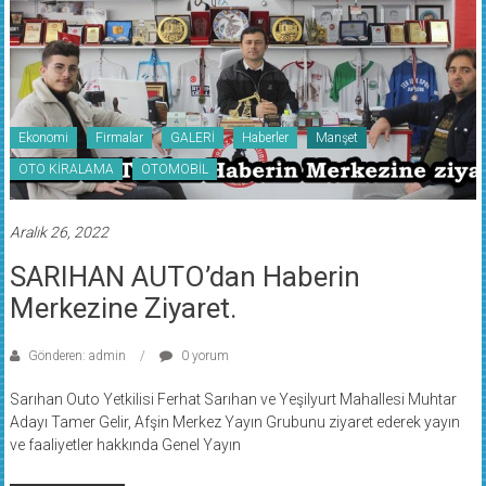
Ekonomi
Firmalar
GALERİ
Haberler
Manşet
OTO KİRALAMA
OTOMOBİL
Aralık 26, 2022
SARIHAN AUTO’dan Haberin
Merkezine Ziyaret.
Gönderen: admin
0 yorum
Sarıhan Outo Yetkilisi Ferhat Sarıhan ve Yeşilyurt Mahallesi Muhtar
Adayı Tamer Gelir, Afşin Merkez Yayın Grubunu ziyaret ederek yayın
ve faaliyetler hakkında Genel Yayın