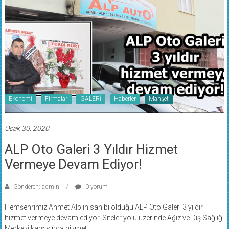
Ekonomi
Firmalar
GALERİ
Haberler
Manşet
Ocak 30, 2020
ALP Oto Galeri 3 Yıldır Hizmet
Vermeye Devam Ediyor!
Gönderen: admin
0 yorum
Hemşehrimiz Ahmet Alp’in sahibi olduğu ALP Oto Galeri 3 yıldır
hizmet vermeye devam ediyor. Siteler yolu üzerinde Ağız ve Diş Sağlığı
Merkezi karşısında hizmet