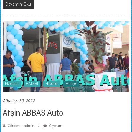
Devamını Oku
Ekonomi
GALERİ
Haberler
Manşet
Ağustos 30, 2022
Afşin ABBAS Auto
Gönderen: admin
0 yorum