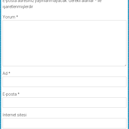
E-posta adresiniz yayınlanmayacak.
Gerekli alanlar
*
ile
işaretlenmişlerdir
Yorum
*
Ad
*
E-posta
*
İnternet sitesi