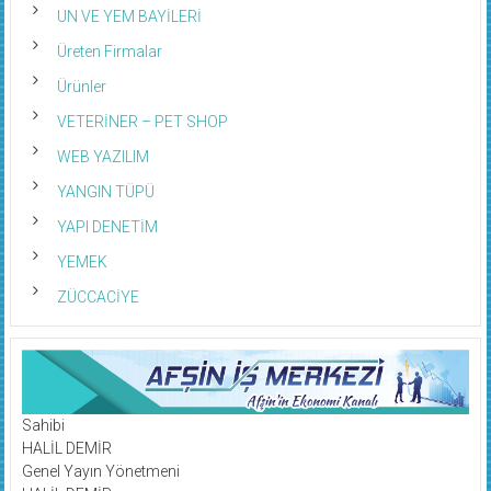
UN VE YEM BAYİLERİ
Üreten Firmalar
Ürünler
VETERİNER – PET SHOP
WEB YAZILIM
YANGIN TÜPÜ
YAPI DENETİM
YEMEK
ZÜCCACİYE
Sahibi
HALİL DEMİR
Genel Yayın Yönetmeni