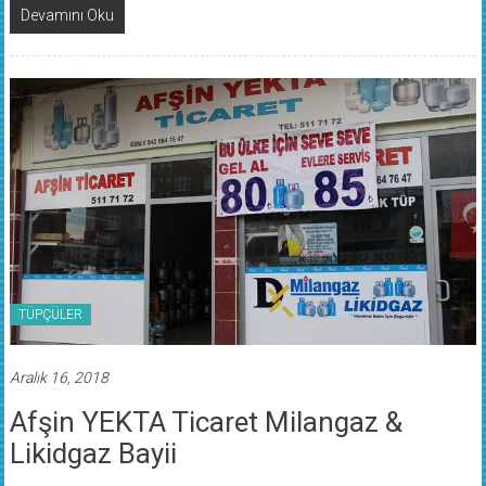
Devamını Oku
TÜPÇÜLER
Aralık 16, 2018
Afşin YEKTA Ticaret Milangaz &
Likidgaz Bayii