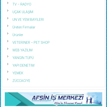
TV – RADYO
UÇAK ULAŞIM
UN VE YEM BAYİLERİ
Üreten Firmalar
Ürünler
VETERİNER – PET SHOP
WEB YAZILIM
YANGIN TÜPÜ
YAPI DENETİM
YEMEK
ZÜCCACİYE