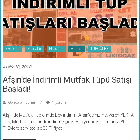
Ekonomi
Firmalar
Haberler
Manşet
TÜPÇÜLER
Aralık 18, 2018
Afşin’de İndirimli Mutfak Tüpü Satışı
Başladı!
Gönderen: admin
1 yorum
Afşin’de Mutfak Tüplerinde Dev indirim. Afşin’de hizmet veren YEKTA
Tüp, Mutfak Tüplerinde indirime giderek iş yerinden alımlarda 80
Tl,Evlere serviste ise 85 Tl fiyat