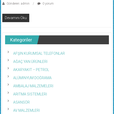
Gönderen: admin
0 yorum
Devamını Oku
Kategoriler
AFŞİN KURUMSAL TELEFONLAR
AĞAÇ YAN ÜRÜNLERİ
AKARYAKIT – PETROL
ALÜMİNYUM DOĞRAMA
AMBALAJ MALZEMELERİ
ARITMA SİSTEMLERİ
ASANSÖR
AV MALZEMLERİ