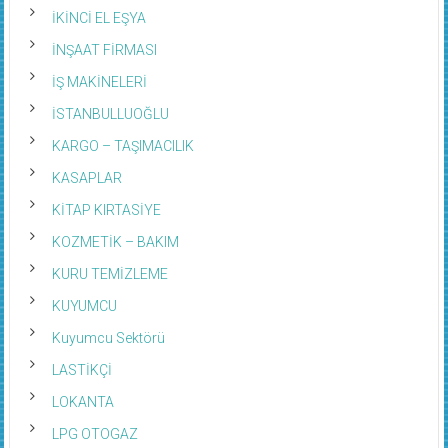
İKİNCİ EL EŞYA
İNŞAAT FİRMASI
İŞ MAKİNELERİ
İSTANBULLUOĞLU
KARGO – TAŞIMACILIK
KASAPLAR
KİTAP KIRTASİYE
KOZMETİK – BAKIM
KURU TEMİZLEME
KUYUMCU
Kuyumcu Sektörü
LASTİKÇİ
LOKANTA
LPG OTOGAZ