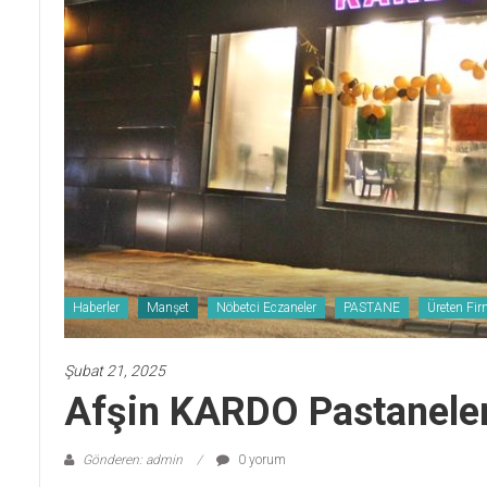
Haberler
Manşet
Nöbetci Eczaneler
PASTANE
Üreten Fir
Şubat 21, 2025
Afşin KARDO Pastaneler
Gönderen: admin
0 yorum