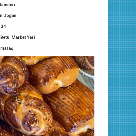
taneleri
an Doğan
 34
 Betül Market Yeri
nmaraş