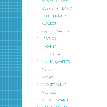
KİTAP KIRTASİYE
KOZMETİK – BAKIM
KURU TEMİZLEME
KUYUMCU
Kuyumcu Sektörü
LASTİKÇİ
LOKANTA
LPG OTOGAZ
MALİ MÜŞAVİRLER
Manav
Manşet
MARKET BAKKAL
MEDİKAL
MERMER GRANİT