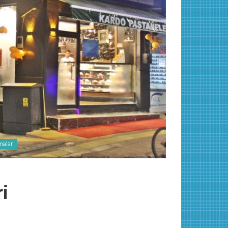
malar
i