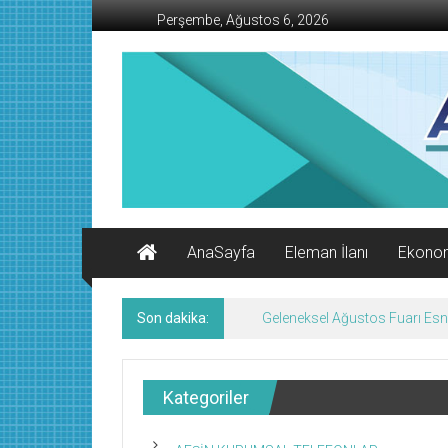
İçeriğe
Perşembe, Ağustos 6, 2026
geç
AFŞİN
İŞ
MERKEZİ
Afşin'in
Ekonomi
Kanalı
AnaSayfa
Eleman İlanı
Ekono
Son dakika:
Afşin’de Nöbetçi Eczaneler/
Kategoriler