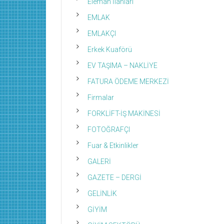
Eleman İlanları
EMLAK
EMLAKÇI
Erkek Kuaförü
EV TAŞIMA – NAKLİYE
FATURA ÖDEME MERKEZİ
Firmalar
FORKLİFT-İŞ MAKİNESİ
FOTOĞRAFÇI
Fuar & Etkinlikler
GALERİ
GAZETE – DERGİ
GELİNLİK
GİYİM