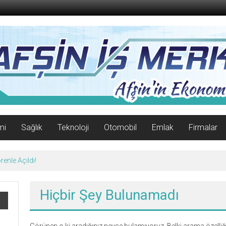
mi
Sağlık
Teknoloji
Otomobil
Emlak
Firmalar
enle Açıldı!
Hiçbir Şey Bulunamadı