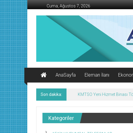
İçeriğe
Cuma, Ağustos 7, 2026
geç
AFŞİN
İŞ
MERKEZİ
Afşin'in
Ekonomi
Kanalı
AnaSayfa
Eleman İlanı
Ekono
Son dakika:
KMTSO Yeni Hizmet Binası Tör
Kategoriler