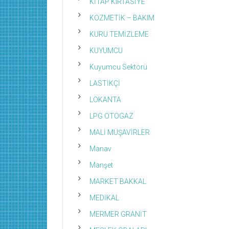
KİTAP KIRTASİYE
KOZMETİK – BAKIM
KURU TEMİZLEME
KUYUMCU
Kuyumcu Sektörü
LASTİKÇİ
LOKANTA
LPG OTOGAZ
MALİ MÜŞAVİRLER
Manav
Manşet
MARKET BAKKAL
MEDİKAL
MERMER GRANİT