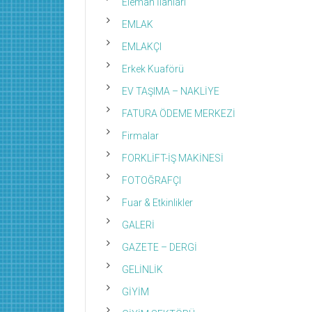
Eleman İlanları
EMLAK
EMLAKÇI
Erkek Kuaförü
EV TAŞIMA – NAKLİYE
FATURA ÖDEME MERKEZİ
Firmalar
FORKLİFT-İŞ MAKİNESİ
FOTOĞRAFÇI
Fuar & Etkinlikler
GALERİ
GAZETE – DERGİ
GELİNLİK
GİYİM