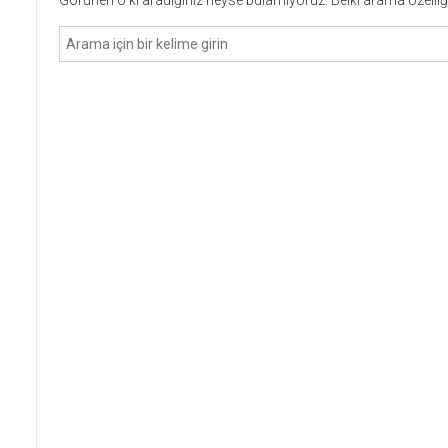
Görünen o ki aradığınız neyse bulamıyoruz. Belki arama özelliği 