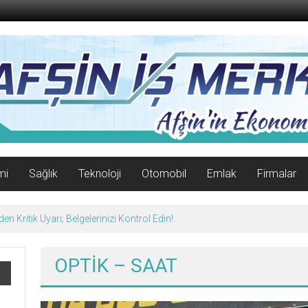
mi
Sağlık
Teknoloji
Otomobil
Emlak
Firmalar
n Kritik Uyarı; Belgelerinizi Kontrol Edin!.
OPTİK – SAAT