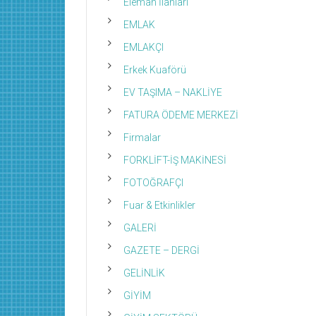
Eleman İlanları
EMLAK
EMLAKÇI
Erkek Kuaförü
EV TAŞIMA – NAKLİYE
FATURA ÖDEME MERKEZİ
Firmalar
FORKLİFT-İŞ MAKİNESİ
FOTOĞRAFÇI
Fuar & Etkinlikler
GALERİ
GAZETE – DERGİ
GELİNLİK
GİYİM