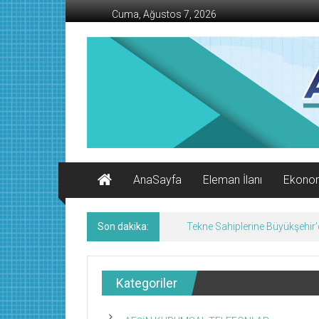
İçeriğe
Cuma, Ağustos 7, 2026
geç
AFŞİN
İŞ
MERKEZİ
Afşin'in
Ekonomi
Kanalı
AnaSayfa
Eleman İlanı
Ekono
Son dakika:
Tekne Sahiplerine Büyükşehir’de
Kategoriler