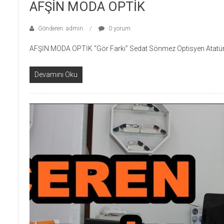
AFŞİN MODA OPTİK
Gönderen: admin
0 yorum
AFŞİN MODA OPTİK “Gör Farkı” Sedat Sönmez Optisyen Atatür
Devamını Oku