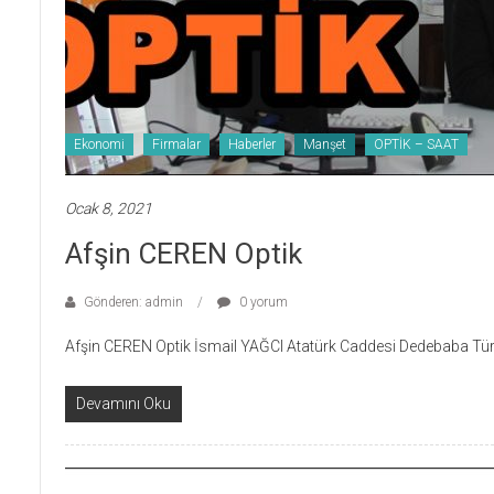
Ekonomi
Firmalar
Haberler
Manşet
OPTİK – SAAT
Ocak 8, 2021
Afşin CEREN Optik
Gönderen: admin
0 yorum
Afşin CEREN Optik İsmail YAĞCI Atatürk Caddesi Dedebaba Tür
Devamını Oku