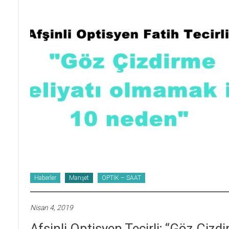
Haberler
Manşet
OPTİK – SAAT
Nisan 4, 2019
Afşinli Optisyen Tecirli; “Göz Çiz