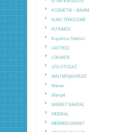
KİTAP KIRTASİYE
KOZMETİK – BAKIM
KURU TEMİZLEME
KUYUMCU
Kuyumcu Sektörü
LASTİKÇİ
LOKANTA
LPG OTOGAZ
MALİ MÜŞAVİRLER
Manav
Manşet
MARKET BAKKAL
MEDİKAL
MERMER GRANİT