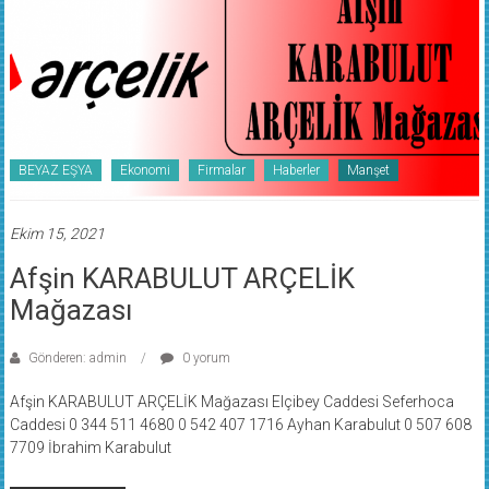
BEYAZ EŞYA
Ekonomi
Firmalar
Haberler
Manşet
Ekim 15, 2021
Afşin KARABULUT ARÇELİK
Mağazası
Gönderen: admin
0 yorum
Afşin KARABULUT ARÇELİK Mağazası Elçibey Caddesi Seferhoca
Caddesi 0 344 511 4680 0 542 407 1716 Ayhan Karabulut 0 507 608
7709 İbrahim Karabulut