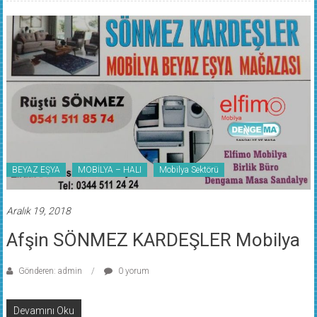
BEYAZ EŞYA
MOBİLYA – HALI
Mobilya Sektörü
Aralık 19, 2018
Afşin SÖNMEZ KARDEŞLER Mobilya
Gönderen: admin
0 yorum
Devamını Oku