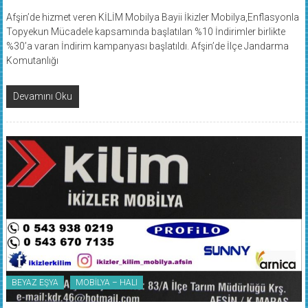
Afşin’de hizmet veren KİLİM Mobilya Bayii İkizler Mobilya,Enflasyonla
Topyekun Mücadele kapsamında başlatılan %10 İndirimler birlikte
%30’a varan İndirim kampanyası başlatıldı. Afşin’de İlçe Jandarma
Komutanlığı
Devamını Oku
BEYAZ EŞYA
MOBİLYA – HALI