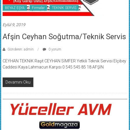
BEYAZ EŞYA
Firmalar
TEKNİK SERVİS
Eylül 9, 2019
Afşin Ceyhan Soğutma/Teknik Servis
Gönderen: admin
0 yorum
CEYHAN TEKNİK Raşit CEYHAN SİMFER Yetkili Teknik Servisi Elçibey
Caddesi Kaya Lahmacun Karşısı 0 545 545 85 18 AFŞİN
Devamını Oku