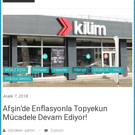
BEYAZ EŞYA
Firmalar
Haberler
Manşet
MOBİLYA – HALI
Mobilya Sektörü
Aralık 7, 2018
Afşin’de Enflasyonla Topyekun
Mücadele Devam Ediyor!
Gönderen: admin
0 yorum