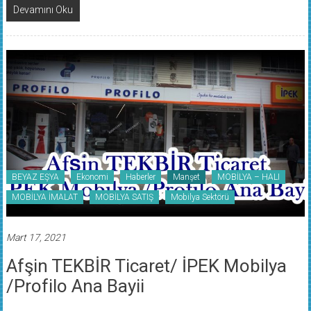
Devamını Oku
BEYAZ EŞYA
Ekonomi
Haberler
Manşet
MOBİLYA – HALI
MOBİLYA İMALAT
MOBİLYA SATIŞ
Mobilya Sektörü
Mart 17, 2021
Afşin TEKBİR Ticaret/ İPEK Mobilya
/Profilo Ana Bayii