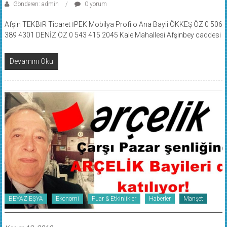
Gönderen: admin
0 yorum
Afşin TEKBİR Ticaret İPEK Mobilya Profilo Ana Bayii ÖKKEŞ ÖZ 0 506
389 4301 DENİZ ÖZ 0 543 415 2045 Kale Mahallesi Afşinbey caddesi
Devamını Oku
BEYAZ EŞYA
Ekonomi
Fuar & Etkinlikler
Haberler
Manşet