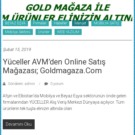
BEYAZ EŞYA
Firmalar
Haberler
Manşet
MOBİLYA SATIŞ
Mobilya Sektörü
Ürünler
WEB YAZILIM
Şubat 15, 2019
Yüceller AVM’den Online Satış
Mağazası; Goldmagaza.com
Gönderen: admin
0 yorum
Afşin ve Elbistan’da Mobilya ve Beyaz Eşya sektörünün önde gelen
firmalarından YÜCELLER Alış Veriş Merkezi Dünyaya açılıyor. Tüm
ürünlerin tek tuşla elinizin altında olan
Devamını Oku