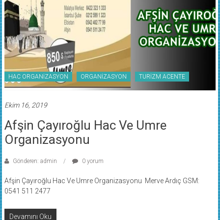
HAC ORGANİZASYON
ORGANİZASYON
TURİZM ACENTE
Ekim 16, 2019
Afşin Çayıroğlu Hac Ve Umre
Organizasyonu
Gönderen: admin
0 yorum
Afşin Çayıroğlu Hac Ve Umre Organizasyonu Merve Ardıç GSM:
0541 511 2477
Devamını Oku