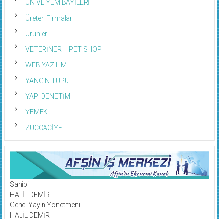
UN VE YEM BAYİLERİ
Üreten Firmalar
Ürünler
VETERİNER – PET SHOP
WEB YAZILIM
YANGIN TÜPÜ
YAPI DENETİM
YEMEK
ZÜCCACİYE
Sahibi
HALİL DEMİR
Genel Yayın Yönetmeni
HALİL DEMİR