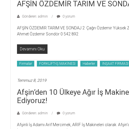
AFŞİN ÖZDEMİR TARIM VE SOND
Gönderen: admin
0 yorum
AFŞİN ÖZDEMİR TARIM VE SONDAJ 2 Çağrı Özdemir Yüksek Zir
Ahmet Özdemir Sondör 0 542 892
Devamını Oku
Firmalar
FORKLİFT-İŞ MAKİNESİ
Haberler
İNŞAAT FİRMASI
Temmuz 8, 2019
Afşin’den 10 Ülkeye Ağır İş Makine
Ediyoruz!
Gönderen: admin
0 yorum
Afşinli İş Adamı Arif Mercimek, ARİF İş Makineleri olarak Afşin