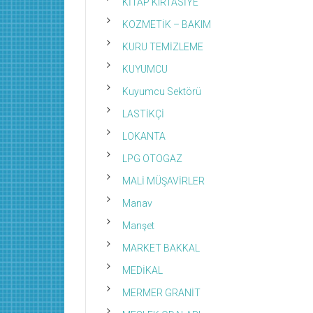
KİTAP KIRTASİYE
KOZMETİK – BAKIM
KURU TEMİZLEME
KUYUMCU
Kuyumcu Sektörü
LASTİKÇİ
LOKANTA
LPG OTOGAZ
MALİ MÜŞAVİRLER
Manav
Manşet
MARKET BAKKAL
MEDİKAL
MERMER GRANİT