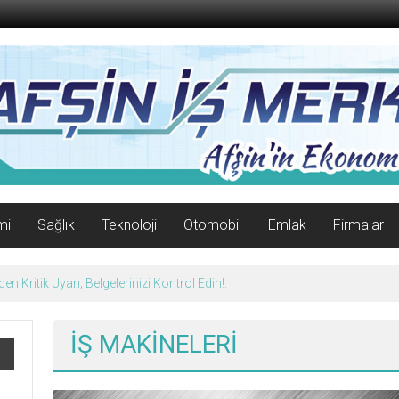
mi
Sağlık
Teknoloji
Otomobil
Emlak
Firmalar
afın Yüzünü Güldürdü.
İŞ MAKİNELERİ