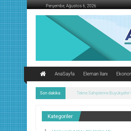
İçeriğe
Perşembe, Ağustos 6, 2026
geç
AFŞİN
İŞ
MERKEZİ
Afşin'in
Ekonomi
Kanalı
AnaSayfa
Eleman İlanı
Ekono
Son dakika:
Geleneksel Ağustos Fuarı Esn
Kategoriler