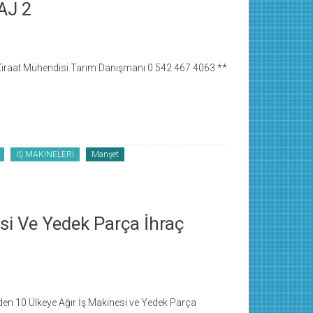
AJ 2
aat Mühendisi Tarım Danışmanı 0 542 467 4063 **
İŞ MAKİNELERİ
Manşet
si Ve Yedek Parça İhraç
’den 10 Ülkeye Ağır İş Makinesi ve Yedek Parça