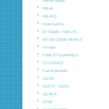
Eleman İlanları
EMLAK
EMLAKÇI
Erkek Kuaförü
EV TAŞIMA – NAKLİYE
FATURA ÖDEME MERKEZİ
Firmalar
FORKLİFT-İŞ MAKİNESİ
FOTOĞRAFÇI
Fuar & Etkinlikler
GALERİ
GAZETE – DERGİ
GELİNLİK
GİYİM