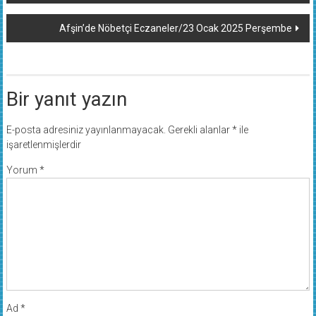
dolaşımı
Afşin’de Nöbetçi Eczaneler/23 Ocak 2025 Perşembe
Bir yanıt yazın
E-posta adresiniz yayınlanmayacak.
Gerekli alanlar
*
ile
işaretlenmişlerdir
Yorum
*
Ad
*