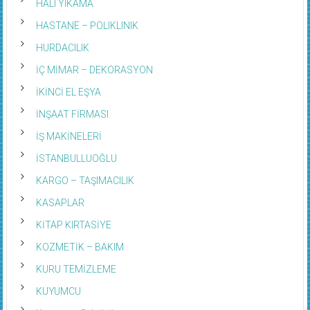
HASTANE – POLIKLINIK
HURDACILIK
İÇ MİMAR – DEKORASYON
İKİNCİ EL EŞYA
İNŞAAT FİRMASI
İŞ MAKİNELERİ
İSTANBULLUOĞLU
KARGO – TAŞIMACILIK
KASAPLAR
KİTAP KIRTASİYE
KOZMETİK – BAKIM
KURU TEMİZLEME
KUYUMCU
Kuyumcu Sektörü