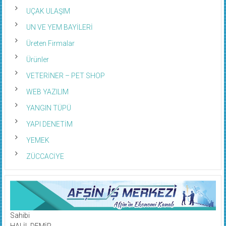
UÇAK ULAŞIM
UN VE YEM BAYİLERİ
Üreten Firmalar
Ürünler
VETERİNER – PET SHOP
WEB YAZILIM
YANGIN TÜPÜ
YAPI DENETİM
YEMEK
ZÜCCACİYE
Sahibi
HALİL DEMİR