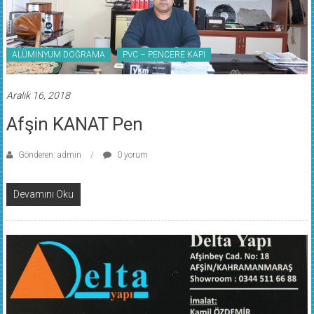
ALÜMİNYUM DOĞRAMA
PVC – PENCERE KAPI
Aralık 16, 2018
Afşin KANAT Pen
Gönderen: admin
0 yorum
Devamını Oku