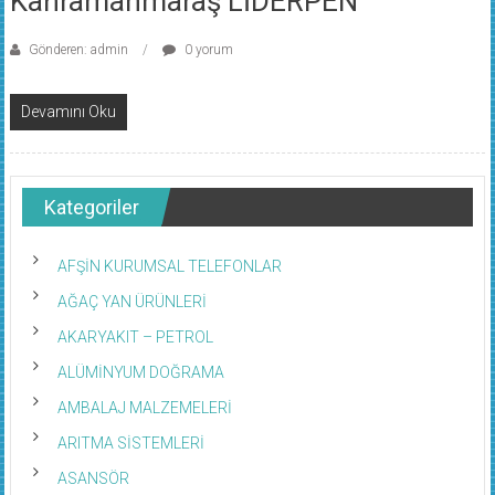
Gönderen: admin
0 yorum
Devamını Oku
Kategoriler
AFŞİN KURUMSAL TELEFONLAR
AĞAÇ YAN ÜRÜNLERİ
AKARYAKIT – PETROL
ALÜMİNYUM DOĞRAMA
AMBALAJ MALZEMELERİ
ARITMA SİSTEMLERİ
ASANSÖR