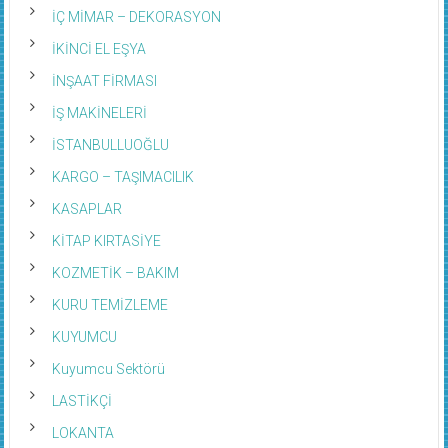
İÇ MİMAR – DEKORASYON
İKİNCİ EL EŞYA
İNŞAAT FİRMASI
İŞ MAKİNELERİ
İSTANBULLUOĞLU
KARGO – TAŞIMACILIK
KASAPLAR
KİTAP KIRTASİYE
KOZMETİK – BAKIM
KURU TEMİZLEME
KUYUMCU
Kuyumcu Sektörü
LASTİKÇİ
LOKANTA