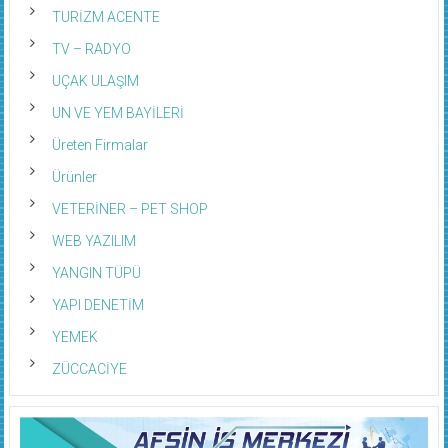
TURİZM ACENTE
TV – RADYO
UÇAK ULAŞIM
UN VE YEM BAYİLERİ
Üreten Firmalar
Ürünler
VETERİNER – PET SHOP
WEB YAZILIM
YANGIN TÜPÜ
YAPI DENETİM
YEMEK
ZÜCCACİYE