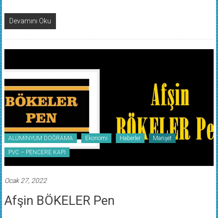
Devamını Oku
ALÜMİNYUM DOĞRAMA
Ekonomi
Haberler
Manşet
PVC – PENCERE KAPI
Ocak 27, 2022
Afşin BÖKELER Pen
Gönderen: admin
0 yorum