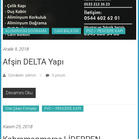
ALÜMİNYUM DOĞRAMA
CAM BALKON
PVC – PENCERE KAPI
Aralık 9, 2018
Afşin DELTA Yapı
Gönderen: admin
0 yorum
Devamını Oku
Öne Çıkan Firmalar
PVC – PENCERE KAPI
Kasım 25, 2018
Kahramanmaraş LİDERPEN