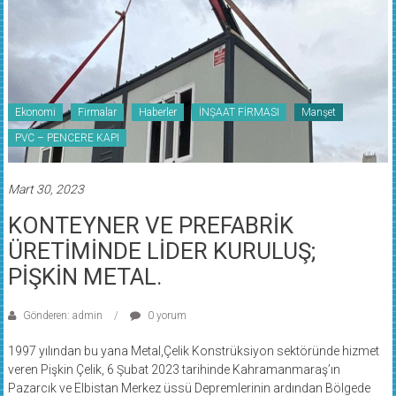
Ekonomi
Firmalar
Haberler
İNŞAAT FİRMASI
Manşet
PVC – PENCERE KAPI
Mart 30, 2023
KONTEYNER VE PREFABRİK
ÜRETİMİNDE LİDER KURULUŞ;
PİŞKİN METAL.
Gönderen: admin
0 yorum
1997 yılından bu yana Metal,Çelik Konstrüksiyon sektöründe hizmet
veren Pişkin Çelik, 6 Şubat 2023 tarihinde Kahramanmaraş’ın
Pazarcık ve Elbistan Merkez üssü Depremlerinin ardından Bölgede