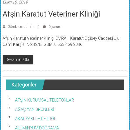
Ekim 15, 2019
Afşin Karatut Veteriner Kliniği
Gönderen: admin
0 yorum
Afşin Karatut Veteriner Kliniği EMRAH Karatut Elçibey Caddesi Ulu
Cami Karşısı No:42/B GSM: 0 553 469 2046
Devamını Oku
Kategoriler
AFŞİN KURUMSAL TELEFONLAR
AĞAÇ YAN ÜRÜNLERİ
AKARYAKIT – PETROL
ALÜMİNYUM DOĞRAMA