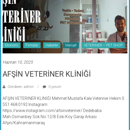
Ekonomi
Firmalar
Haberler
Manşet
VETERİNER – PET SHOP
Haziran 10, 2025
AFŞİN VETERİNER KLİNİĞİ
Gönderen: admin
0 yorum
AFŞİN VETERİNER KLİNİĞİ Mehmet Mustafa Kale Veteriner Hekim 0
551 468 0192 Instagram:
https://www.instagram.com/afsinveteriner/ Dedebaba
Mah.Osmanbey Sok.No:12/B Eski Köy Garajı Arkası
Afşin/Kahramanmaraş