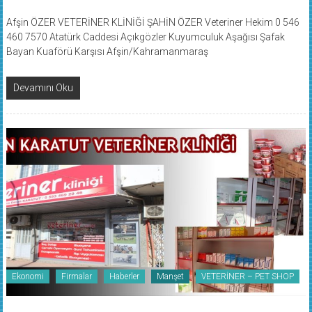
Afşin ÖZER VETERİNER KLİNİĞİ ŞAHİN ÖZER Veteriner Hekim 0 546
460 7570 Atatürk Caddesi Açıkgözler Kuyumculuk Aşağısı Şafak
Bayan Kuaförü Karşısı Afşin/Kahramanmaraş
Devamını Oku
Ekonomi
Firmalar
Haberler
Manşet
VETERİNER – PET SHOP