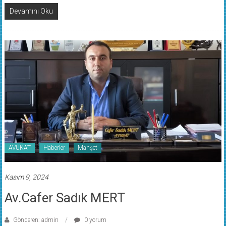
Devamını Oku
AVUKAT
Haberler
Manşet
Kasım 9, 2024
Av.Cafer Sadık MERT
Gönderen: admin
0 yorum