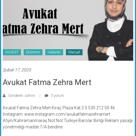
AVUKAT
Ekonomi
Haberler
Manşet
Şubat 17, 2025
Avukat Fatma Zehra Mert
Gönderen: admin
0 yorum
Avukat Fatma Zehra Mert Kıraç Plaza Kat:2 0 530 212 50 46
Instagram: www.instagram.com/avukatfatmazehramert
Afşin/Kahramanmaraş Not:Not:Türkiye Barolar Birliği Reklam yasağı
yönetmeliği madde 7/A bendine