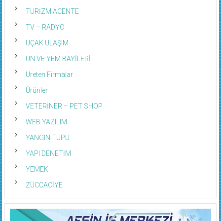
TURİZM ACENTE
TV – RADYO
UÇAK ULAŞIM
UN VE YEM BAYİLERİ
Üreten Firmalar
Ürünler
VETERİNER – PET SHOP
WEB YAZILIM
YANGIN TÜPÜ
YAPI DENETİM
YEMEK
ZÜCCACİYE