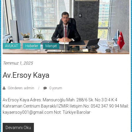
AVUKAT
Haberler
Manşet
Temmuz 1, 2025
Av.Ersoy Kaya
Gönderen: admin
0 yorum
Av.Ersoy Kaya Adres: Mansuroğlu Mah. 288/6 Sk. No:3 D:4 K:4
Kahraman Centrium Bayraklı/İZMİR İletişim No: 0542 347 90 94 Mail:
kayaersoy001@gmail.com Not: Türkiye Barolar
Devamını Oku