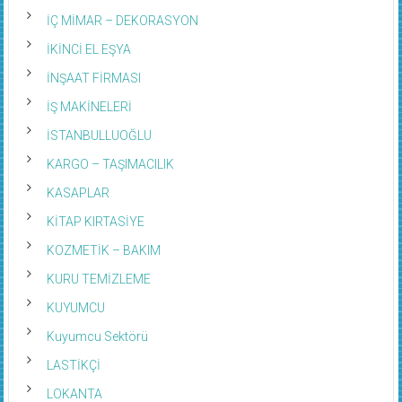
İÇ MİMAR – DEKORASYON
İKİNCİ EL EŞYA
İNŞAAT FİRMASI
İŞ MAKİNELERİ
İSTANBULLUOĞLU
KARGO – TAŞIMACILIK
KASAPLAR
KİTAP KIRTASİYE
KOZMETİK – BAKIM
KURU TEMİZLEME
KUYUMCU
Kuyumcu Sektörü
LASTİKÇİ
LOKANTA