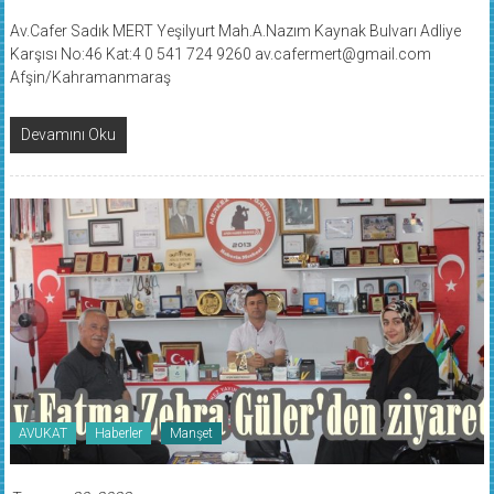
Av.Cafer Sadık MERT Yeşilyurt Mah.A.Nazım Kaynak Bulvarı Adliye
Karşısı No:46 Kat:4 0 541 724 9260 av.cafermert@gmail.com
Afşin/Kahramanmaraş
Devamını Oku
AVUKAT
Haberler
Manşet