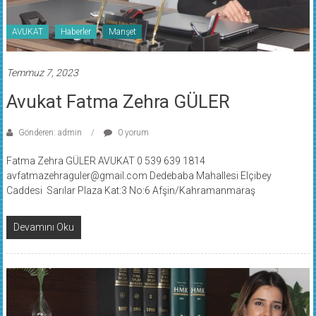
AVUKAT
Haberler
Manşet
Temmuz 7, 2023
Avukat Fatma Zehra GÜLER
Gönderen: admin
0 yorum
Fatma Zehra GÜLER AVUKAT 0 539 639 1814
avfatmazehraguler@gmail.com Dedebaba Mahallesi Elçibey
Caddesi Sarılar Plaza Kat:3 No:6 Afşin/Kahramanmaraş
Devamını Oku