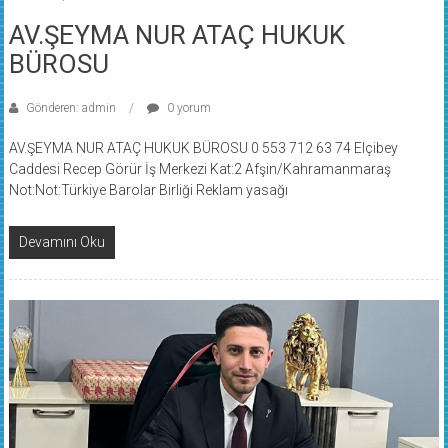
AV.ŞEYMA NUR ATAÇ HUKUK
BÜROSU
Gönderen: admin
0 yorum
AV.ŞEYMA NUR ATAÇ HUKUK BÜROSU 0 553 712 63 74 Elçibey
Caddesi Recep Görür İş Merkezi Kat:2 Afşin/Kahramanmaraş
Not:Not:Türkiye Barolar Birliği Reklam yasağı
Devamını Oku