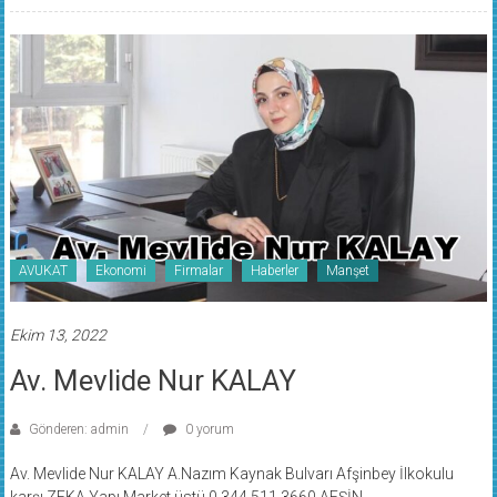
AVUKAT
Ekonomi
Firmalar
Haberler
Manşet
Ekim 13, 2022
Av. Mevlide Nur KALAY
Gönderen: admin
0 yorum
Av. Mevlide Nur KALAY A.Nazım Kaynak Bulvarı Afşinbey İlkokulu
karşı ZEKA Yapı Market üstü 0 344 511 3660 AFŞİN