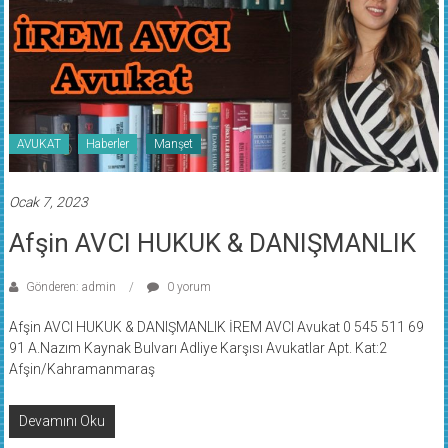
AVUKAT
Haberler
Manşet
Ocak 7, 2023
Afşin AVCI HUKUK & DANIŞMANLIK
Gönderen: admin
0 yorum
Afşin AVCI HUKUK & DANIŞMANLIK İREM AVCI Avukat 0 545 511 69
91 A.Nazım Kaynak Bulvarı Adliye Karşısı Avukatlar Apt. Kat:2
Afşin/Kahramanmaraş
Devamını Oku