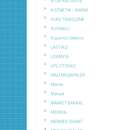
KİTAP KIRTASİYE
KOZMETİK – BAKIM
KURU TEMİZLEME
KUYUMCU
Kuyumcu Sektörü
LASTİKÇİ
LOKANTA
LPG OTOGAZ
MALİ MÜŞAVİRLER
Manav
Manşet
MARKET BAKKAL
MEDİKAL
MERMER GRANİT