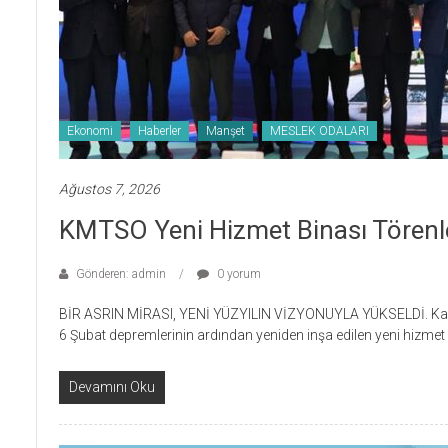
Ekonomi
Haberler
Manşet
MESLEK ODALARI
Ağustos 7, 2026
KMTSO Yeni Hizmet Binası Törenle
Gönderen: admin
0 yorum
BİR ASRIN MİRASI, YENİ YÜZYILIN VİZYONUYLA YÜKSELDİ. Ka
6 Şubat depremlerinin ardından yeniden inşa edilen yeni hizmet 
Devamını Oku