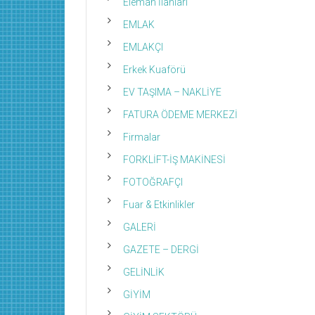
Eleman İlanları
EMLAK
EMLAKÇI
Erkek Kuaförü
EV TAŞIMA – NAKLİYE
FATURA ÖDEME MERKEZİ
Firmalar
FORKLİFT-İŞ MAKİNESİ
FOTOĞRAFÇI
Fuar & Etkinlikler
GALERİ
GAZETE – DERGİ
GELİNLİK
GİYİM