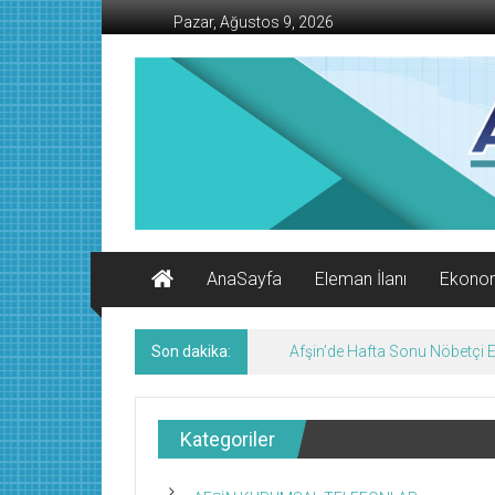
İçeriğe
Pazar, Ağustos 9, 2026
geç
AFŞİN
İŞ
MERKEZİ
Afşin'in
Ekonomi
Kanalı
AnaSayfa
Eleman İlanı
Ekono
Son dakika:
KMTSO Yeni Hizmet Binası Tör
Kategoriler