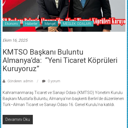
Ekonomi
Haberler
Manşet
MESLEK ODALARI
Ekim 16, 2025
KMTSO Başkanı Buluntu
Almanya’da: “Yeni Ticaret Köprüleri
Kuruyoruz”
Gönderen: admin
0 yorum
Kahramanmaraş Ticaret ve Sanayi Odası (KMTSO) Yönetim Kurulu
Başkanı Mustafa Buluntu, Almanya’nın başkenti Berlin’de düzenlenen
Türk–Alman Ticaret ve Sanayi Odası 16. Genel Kurulu’na katıldı.
Devamını Oku