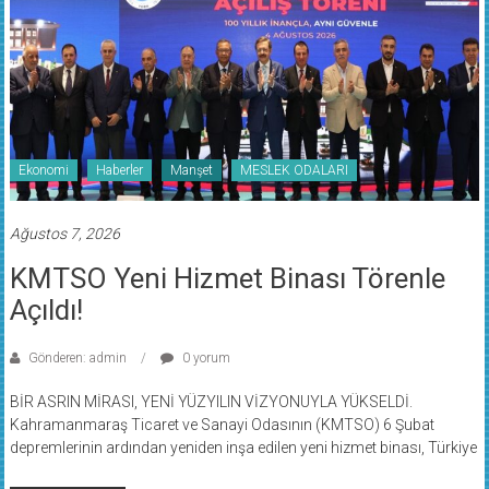
Ekonomi
Haberler
Manşet
MESLEK ODALARI
Ağustos 7, 2026
KMTSO Yeni Hizmet Binası Törenle
Açıldı!
Gönderen: admin
0 yorum
BİR ASRIN MİRASI, YENİ YÜZYILIN VİZYONUYLA YÜKSELDİ.
Kahramanmaraş Ticaret ve Sanayi Odasının (KMTSO) 6 Şubat
depremlerinin ardından yeniden inşa edilen yeni hizmet binası, Türkiye