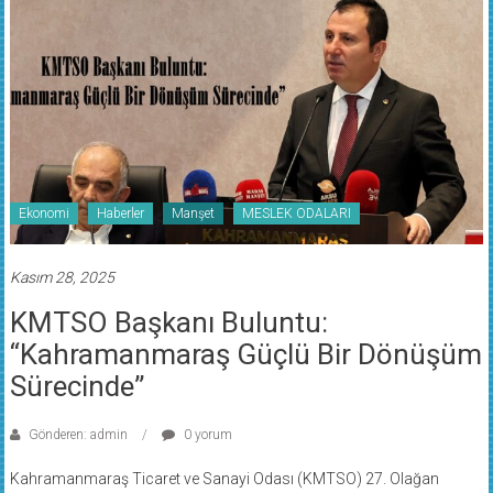
Ekonomi
Haberler
Manşet
MESLEK ODALARI
Kasım 28, 2025
KMTSO Başkanı Buluntu:
“Kahramanmaraş Güçlü Bir Dönüşüm
Sürecinde”
Gönderen: admin
0 yorum
Kahramanmaraş Ticaret ve Sanayi Odası (KMTSO) 27. Olağan
Meclis Toplantısı gerçekleştirildi. Toplantıda konuşan KMTSO