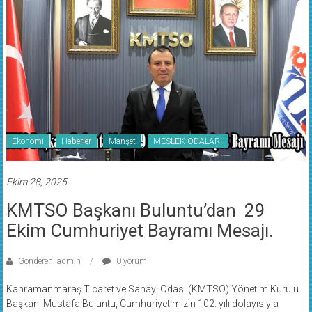
Ekonomi
Haberler
Manşet
MESLEK ODALARI
Ekim 28, 2025
KMTSO Başkanı Buluntu’dan 29
Ekim Cumhuriyet Bayramı Mesajı.
Gönderen: admin
0 yorum
Kahramanmaraş Ticaret ve Sanayi Odası (KMTSO) Yönetim Kurulu
Başkanı Mustafa Buluntu, Cumhuriyetimizin 102. yılı dolayısıyla
yayımladığı mesajında, Cumhuriyet’in azmin, inancın ve yeniden