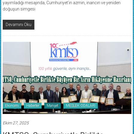
doğuşun simgesi
Devamını Oku
Ekonomi
Haberler
Manşet
MESLEK ODALARI
Ekim 27, 2025
KMTSO, Cumhuriyetle Birlikte