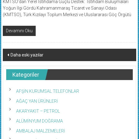
Yoğun İlgi Gördü Kahramanmaraş Ticaret ve Sanayi Odası
(KMTSO), Türk Kızılayı Toplum Merkezi ve Uluslararası Göç Örgütü
Devamını Oku
Yazı
Daha eski yazılar
dolaşımı
Kategoriler
AFŞİN KURUMSAL TELEFONLAR
AĞAÇ YAN ÜRÜNLERİ
AKARYAKIT – PETROL
ALÜMİNYUM DOĞRAMA
AMBALAJ MALZEMELERİ
ARITMA SİSTEMLERİ