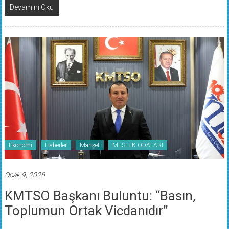
Devamını Oku
Ekonomi
Haberler
Manşet
MESLEK ODALARI
Ocak 9, 2026
KMTSO Başkanı Buluntu: “Basın,
Toplumun Ortak Vicdanıdır”
Gönderen: admin
0 yorum