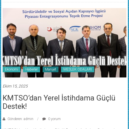
Ekonomi
Haberler
Manşet
MESLEK ODALARI
Ekim 15, 2025
KMTSO’dan Yerel İstihdama Güçlü
Destek!
Gönderen: admin
0 yorum
KMTSO’dan Yerel İstihdama Güçlü Destek: İstihdam Buluşmaları