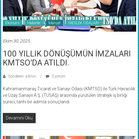
Ekonomi
Haberler
Manşet
MESLEK ODALARI
Ekim 30, 2025
100 YILLIK DÖNÜŞÜMÜN İMZALARI
KMTSO’DA ATILDI.
Gönderen: admin
0 yorum
Kahramanmaraş Ticaret ve Sanayi Odası (KMTSO) ile Türk Havacılık
ve Uzay Sanayii A.Ş. (TUSAŞ) arasında yürütülen stratejik iş birliği
süreci, tarihi bir adımla sonuçlandı.
Devamını Oku