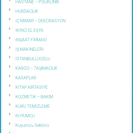
HURDACILIK
İÇ MİMAR – DEKORASYON
İKİNCİ EL EŞYA
İNŞAAT FİRMASI
İŞ MAKİNELERİ
İSTANBULLUOĞLU
KARGO – TAŞIMACILIK
KASAPLAR
KİTAP KIRTASİYE
KOZMETİK – BAKIM
KURU TEMİZLEME
KUYUMCU
Kuyumcu Sektörü
LASTİKÇİ