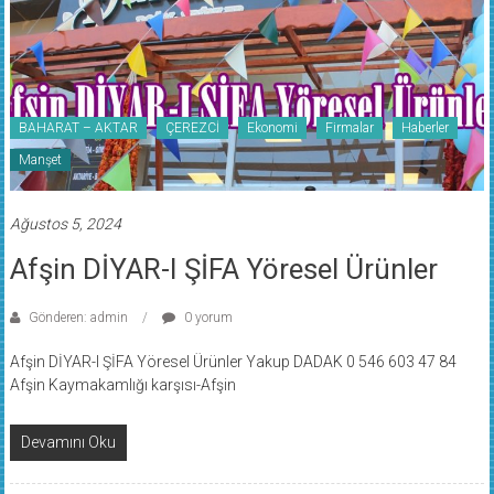
BAHARAT – AKTAR
ÇEREZCİ
Ekonomi
Firmalar
Haberler
Manşet
Ağustos 5, 2024
Afşin DİYAR-I ŞİFA Yöresel Ürünler
Gönderen: admin
0 yorum
Afşin DİYAR-I ŞİFA Yöresel Ürünler Yakup DADAK 0 546 603 47 84
Afşin Kaymakamlığı karşısı-Afşin
Devamını Oku