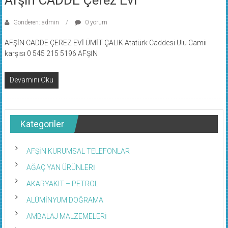
Gönderen: admin
0 yorum
AFŞİN CADDE ÇEREZ EVİ ÜMİT ÇALIK Atatürk Caddesi Ulu Camii
karşısı 0 545 215 5196 AFŞİN
Devamını Oku
Kategoriler
AFŞİN KURUMSAL TELEFONLAR
AĞAÇ YAN ÜRÜNLERİ
AKARYAKIT – PETROL
ALÜMİNYUM DOĞRAMA
AMBALAJ MALZEMELERİ