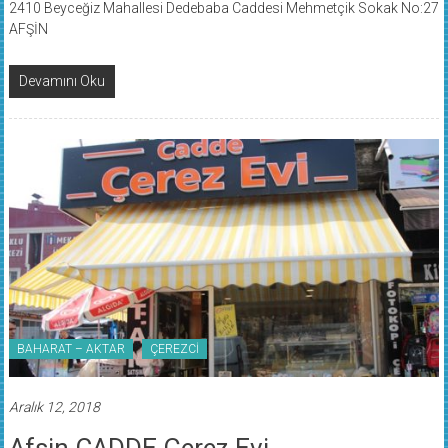
2410 Beyceğiz Mahallesi Dedebaba Caddesi Mehmetçik Sokak No:27
AFŞİN
Devamını Oku
BAHARAT – AKTAR
ÇEREZCİ
Aralık 12, 2018
Afşin CADDE Çerez Evi