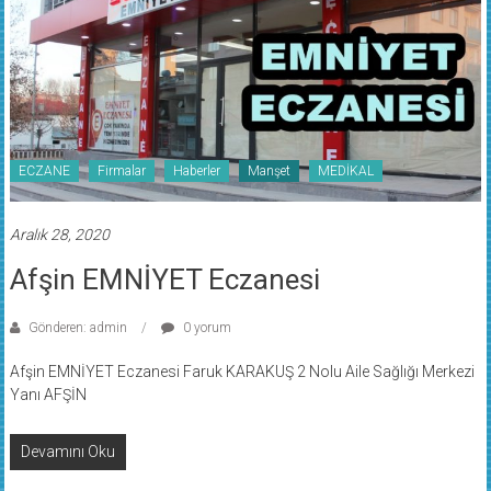
ECZANE
Firmalar
Haberler
Manşet
MEDİKAL
Aralık 28, 2020
Afşin EMNİYET Eczanesi
Gönderen: admin
0 yorum
Afşin EMNİYET Eczanesi Faruk KARAKUŞ 2 Nolu Aile Sağlığı Merkezi
Yanı AFŞİN
Devamını Oku