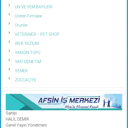
UN VE YEM BAYİLERİ
Üreten Firmalar
Ürünler
VETERİNER – PET SHOP
WEB YAZILIM
YANGIN TÜPÜ
YAPI DENETİM
YEMEK
ZÜCCACİYE
Sahibi
HALİL DEMİR
Genel Yayın Yönetmeni