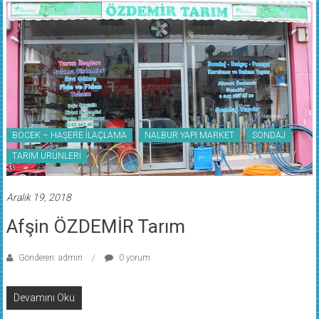
BÖCEK – HAŞERE İLAÇLAMA
NALBUR YAPI MARKET
SONDAJ
TARIM ÜRÜNLERİ
Aralık 19, 2018
Afşin ÖZDEMİR Tarım
Gönderen: admin
0 yorum
Devamını Oku