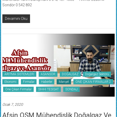
Sondör 0 542 892
Devamını Oku
ARITMA SİSTEMLERİ
ASANSÖR
DOĞALGAZ
Doğalgaz Sektörü
Ekonomi
Firmalar
Haberler
Manşet
ÖNE ÇIKAN FİRMALAR 2
Öne Çıkan Firmalar
SIHHİ TESİSAT
SONDAJ
Ocak 7, 2020
Afşin OSM Mühendislik Doğalgaz Ve