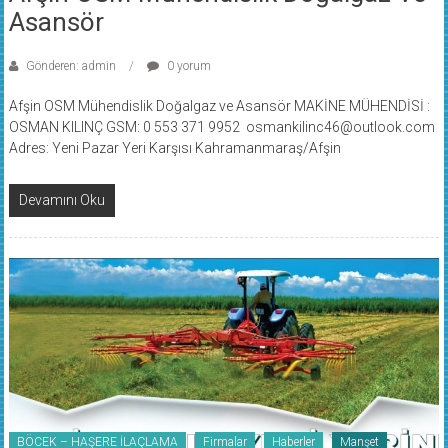
Asansör
Gönderen: admin
0 yorum
Afşin OSM Mühendislik Doğalgaz ve Asansör MAKİNE MÜHENDİSİ :
OSMAN KILINÇ GSM: 0 553 371 9952 osmankilinc46@outlook.com
Adres: Yeni Pazar Yeri Karşısı Kahramanmaraş/Afşin
Devamını Oku
BÖCEK – HAŞERE İLAÇLAMA
Firmalar
Haberler
Manşet