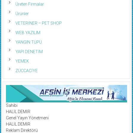
Üreten Firmalar
Ürünler
VETERİNER – PET SHOP
WEB YAZILIM
YANGIN TÜPÜ
YAPI DENETİM
YEMEK
ZÜCCACİYE
Sahibi
HALİL DEMİR
Genel Yayın Yönetmeni
HALİL DEMİR
Reklam Direktörü