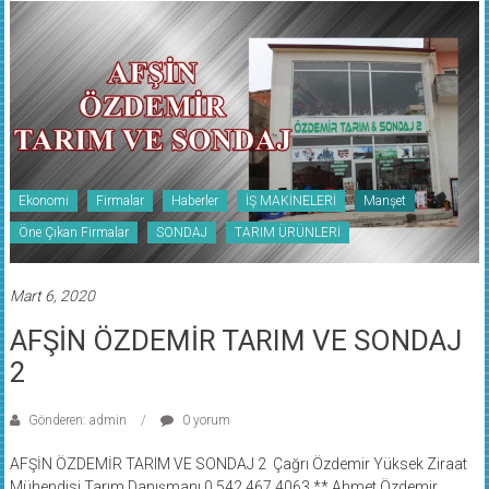
Ekonomi
Firmalar
Haberler
İŞ MAKİNELERİ
Manşet
Öne Çıkan Firmalar
SONDAJ
TARIM ÜRÜNLERİ
Mart 6, 2020
AFŞİN ÖZDEMİR TARIM VE SONDAJ
2
Gönderen: admin
0 yorum
AFŞİN ÖZDEMİR TARIM VE SONDAJ 2 Çağrı Özdemir Yüksek Ziraat
Mühendisi Tarım Danışmanı 0 542 467 4063 ** Ahmet Özdemir