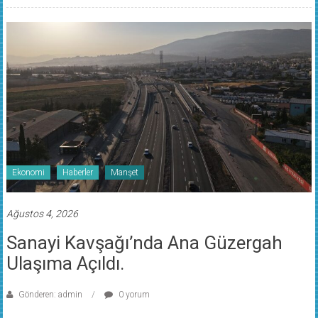
Ekonomi
Haberler
Manşet
Ağustos 4, 2026
Sanayi Kavşağı’nda Ana Güzergah
Ulaşıma Açıldı.
Gönderen: admin
0 yorum
Büyükşehir Belediyesi ve Karayolları Genel Müdürlüğü iş birliğiyle 500