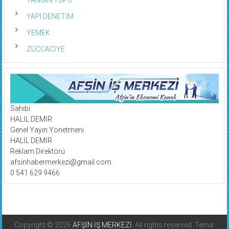
YAPI DENETİM
YEMEK
ZÜCCACİYE
Sahibi
HALİL DEMİR
Genel Yayın Yönetmeni
HALİL DEMİR
Reklam Direktörü
afsinhabermerkezi@gmail.com
0 541 629 9466
Copyright © 2026
AFŞİN İŞ MERKEZİ
. All rights reserved. Tema: