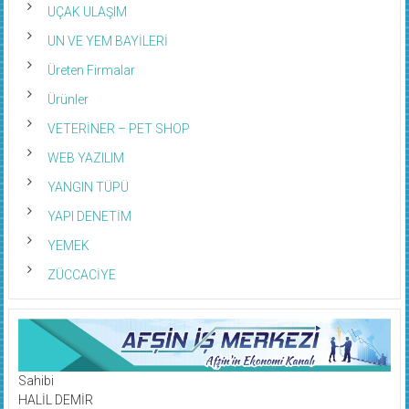
UÇAK ULAŞIM
UN VE YEM BAYİLERİ
Üreten Firmalar
Ürünler
VETERİNER – PET SHOP
WEB YAZILIM
YANGIN TÜPÜ
YAPI DENETİM
YEMEK
ZÜCCACİYE
Sahibi
HALİL DEMİR