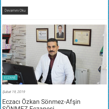
Devamını Oku
ECZANE
Şubat 19, 2019
Eczacı Özkan Sönmez-Afşin
SÖNMEZ Eczanesi