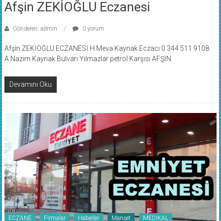
Afşin ZEKİOĞLU Eczanesi
Gönderen: admin
0 yorum
Afşin ZEKİOĞLU ECZANESİ H.Meva Kaynak Eczacı 0 344 511 9108
A.Nazım Kaynak Bulvarı Yılmazlar petrol Karşısı AFŞİN
Devamını Oku
ECZANE
Firmalar
Haberler
Manşet
MEDİKAL