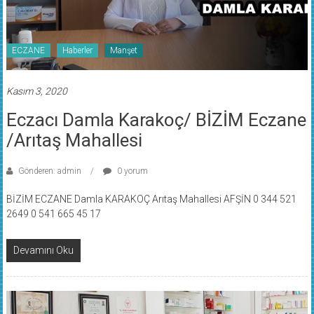
ECZANE
Haberler
Manşet
Kasım 3, 2020
Eczacı Damla Karakoç/ BİZİM Eczane
/Arıtaş Mahallesi
Gönderen: admin
0 yorum
BİZİM ECZANE Damla KARAKOÇ Arıtaş Mahallesi AFŞİN 0 344 521
2649 0 541 665 45 17
Devamını Oku