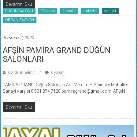
Devamını Oku
DÜĞÜN SALONU
Ekonomi
Firmalar
Haberler
Manşet
ORGANİZASYON
Temmuz 2, 2020
AFŞİN PAMİRA GRAND DÜĞÜN
SALONLARI
Gönderen: admin
0 yorum
PAMİRA GRAND Düğün Salonları Arif Mercimek Afşinbey Mahallesi
Sanayi Karşısı 0 531 874 7120 pamiragrand@gmail.com AFŞİN
Devamını Oku