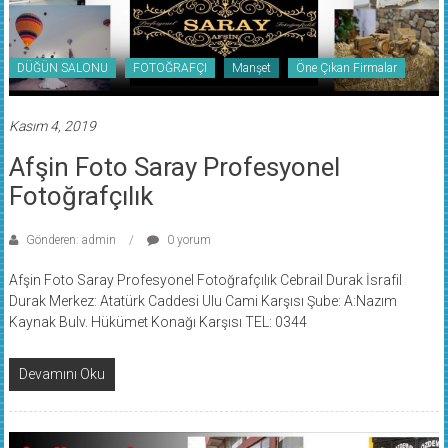
DÜĞÜN SALONU
FOTOĞRAFÇI
Manşet
Öne Çıkan Firmalar
Kasım 4, 2019
Afşin Foto Saray Profesyonel
Fotoğrafçılık
Gönderen: admin
0 yorum
Afşin Foto Saray Profesyonel Fotoğrafçılık Cebrail Durak İsrafil
Durak Merkez: Atatürk Caddesi Ulu Cami Karşısı Şube: A:Nazım
Kaynak Bulv. Hükümet Konağı Karşısı TEL: 0344
Devamını Oku