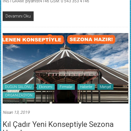
İNSTGRAM: piyanist4146 GSM: 0 543 353 4146
Devamını Oku
DÜĞÜN SALONU
Ekonomi
Firmalar
Haberler
Manşet
ORGANİZASYON
Nisan 13, 2019
Kıl Çadır Yeni Konseptiyle Sezona