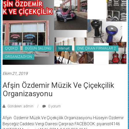
ÇİÇEKÇİ
DÜĞÜN SALONU
Manşet
ÖNE ÇIKAN FİRMALAR 2
ORGANİZASYON
Ekim 21, 2019
Afşin Özdemir Müzik Ve Çiçekçilik
Organizasyonu
Gönderen: admin
0 yorum
Afşin Özdemir Müzik Ve Çiçekçilik Organizasyonu Hüseyin Özdemir
Beyceğiz Caddesi Vergi Dairesi Çarprazı FACEBOOK: piyanist4146