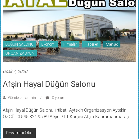
DÜĞÜN SALONU
Ekonomi
Firmalar
Haberler
Manşet
ORGANİZASYON
Ocak 7, 2020
Afşin Hayal Düğün Salonu
Gönderen: admin
0 yorum
Afşin Hayal Düğün Salonu! İrtibat: Aytekin Organizasyon Aytekin
ÖZGÜL 0 545 324 95 89 Afşin PTT Karşısı Afşin-Kahramanmaraş
Devamını Oku