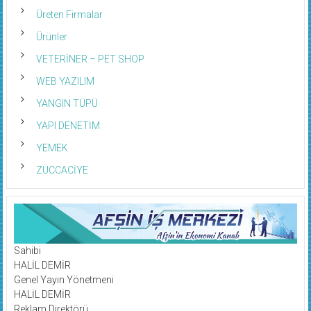
Üreten Firmalar
Ürünler
VETERİNER – PET SHOP
WEB YAZILIM
YANGIN TÜPÜ
YAPI DENETİM
YEMEK
ZÜCCACİYE
Sahibi
HALİL DEMİR
Genel Yayın Yönetmeni
HALİL DEMİR
Reklam Direktörü