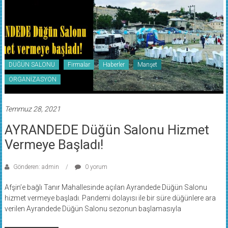
DÜĞÜN SALONU
Firmalar
Haberler
Manşet
ORGANİZASYON
Temmuz 28, 2021
AYRANDEDE Düğün Salonu Hizmet
Vermeye Başladı!
Gönderen: admin
0 yorum
Afşin’e bağlı Tanır Mahallesinde açılan Ayrandede Düğün Salonu
hizmet vermeye başladı. Pandemi dolayısı ile bir süre düğünlere ara
verilen Ayrandede Düğün Salonu sezonun başlamasıyla