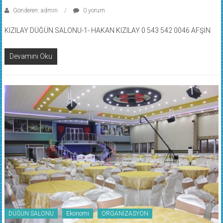
Gönderen: admin
0 yorum
KIZILAY DÜĞÜN SALONU-1- HAKAN KIZILAY 0 543 542 0046 AFŞİN
Devamını Oku
DÜĞÜN SALONU
Ekonomi
ORGANİZASYON