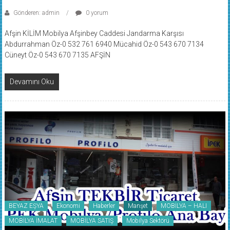
Gönderen: admin
0 yorum
Afşin KİLİM Mobilya Afşinbey Caddesi Jandarma Karşısı
Abdurrahman Öz-0 532 761 6940 Mücahid Öz-0 543 670 7134
Cüneyt Öz-0 543 670 7135 AFŞİN
Devamını Oku
BEYAZ EŞYA
Ekonomi
Haberler
Manşet
MOBİLYA – HALI
MOBİLYA İMALAT
MOBİLYA SATIŞ
Mobilya Sektörü