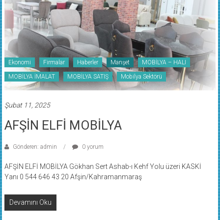
Ekonomi
Firmalar
Haberler
Manşet
MOBİLYA – HALI
MOBİLYA İMALAT
MOBİLYA SATIŞ
Mobilya Sektörü
Şubat 11, 2025
AFŞİN ELFİ MOBİLYA
Gönderen: admin
0 yorum
AFŞİN ELFİ MOBİLYA Gökhan Sert Ashab-ı Kehf Yolu üzeri KASKİ
Yanı 0 544 646 43 20 Afşin/Kahramanmaraş
Devamını Oku