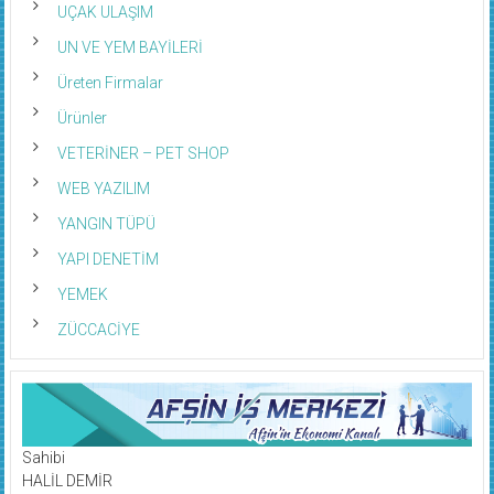
UN VE YEM BAYİLERİ
Üreten Firmalar
Ürünler
VETERİNER – PET SHOP
WEB YAZILIM
YANGIN TÜPÜ
YAPI DENETİM
YEMEK
ZÜCCACİYE
Sahibi
HALİL DEMİR
Genel Yayın Yönetmeni