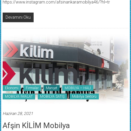
Devamını Oku
Ekonomi
Firmalar
Manşet
MOBİLYA – HALI
MOBİLYA İMALAT
MOBİLYA SATIŞ
Mobilya Sektörü
Haziran 28, 2021
Afşin KİLİM Mobilya