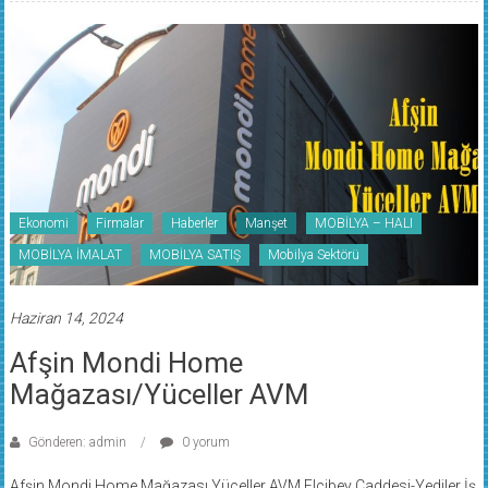
Ekonomi
Firmalar
Haberler
Manşet
MOBİLYA – HALI
MOBİLYA İMALAT
MOBİLYA SATIŞ
Mobilya Sektörü
Haziran 14, 2024
Afşin Mondi Home
Mağazası/Yüceller AVM
Gönderen: admin
0 yorum
Afşin Mondi Home Mağazası Yüceller AVM Elçibey Caddesi-Yediler İş