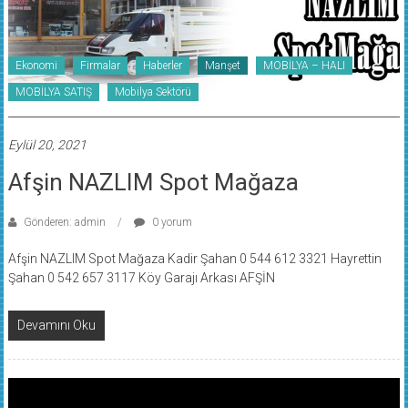
Ekonomi
Firmalar
Haberler
Manşet
MOBİLYA – HALI
MOBİLYA SATIŞ
Mobilya Sektörü
Eylül 20, 2021
Afşin NAZLIM Spot Mağaza
Gönderen: admin
0 yorum
Afşin NAZLIM Spot Mağaza Kadir Şahan 0 544 612 3321 Hayrettin
Şahan 0 542 657 3117 Köy Garajı Arkası AFŞİN
Devamını Oku