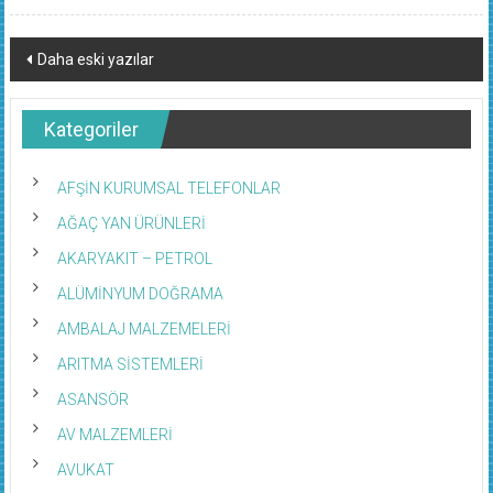
Yazı
Daha eski yazılar
dolaşımı
Kategoriler
AFŞİN KURUMSAL TELEFONLAR
AĞAÇ YAN ÜRÜNLERİ
AKARYAKIT – PETROL
ALÜMİNYUM DOĞRAMA
AMBALAJ MALZEMELERİ
ARITMA SİSTEMLERİ
ASANSÖR
AV MALZEMLERİ
AVUKAT
AYAKKABI