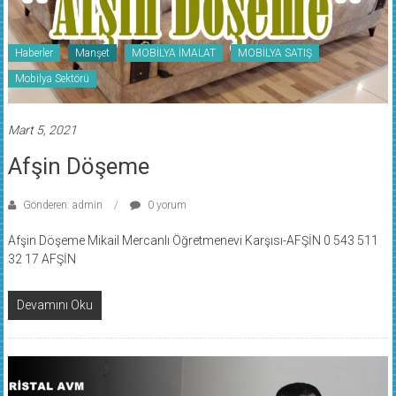
Haberler
Manşet
MOBİLYA İMALAT
MOBİLYA SATIŞ
Mobilya Sektörü
Mart 5, 2021
Afşin Döşeme
Gönderen: admin
0 yorum
Afşin Döşeme Mikail Mercanlı Öğretmenevi Karşısı-AFŞİN 0 543 511
32 17 AFŞİN
Devamını Oku