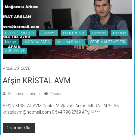
BİSİKLET MOTOR
Ekonomi
ELEKTRONİK
Firmalar
Haberler
Manşet
MOBİLYA SATIŞ
Mobilya Sektörü
SPOR MALZEMELERİ
ZÜCCACİYE
Aralık 30, 2020
Afşin KRİSTAL AVM
Gönderen: admin
0 yorum
AFŞİN KRİSTAL AVM Canlar Mağazası Arkası MURAT ARSLAN
kristalavm@hotmail.com 0 544 798 2769 AFŞİN ***
Devamını Oku