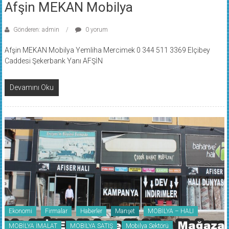
Afşin MEKAN Mobilya
Gönderen: admin
0 yorum
Afşin MEKAN Mobilya Yemliha Mercimek 0 344 511 3369 Elçibey
Caddesi Şekerbank Yanı AFŞİN
Devamını Oku
Ekonomi
Firmalar
Haberler
Manşet
MOBİLYA – HALI
MOBİLYA İMALAT
MOBİLYA SATIŞ
Mobilya Sektörü