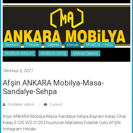
Ekonomi
Firmalar
Haberler
Manşet
MOBİLYA – HALI
MOBİLYA İMALAT
MOBİLYA SATIŞ
Mobilya Sektörü
Temmuz 3, 2021
Afşin ANKARA Mobilya-Masa-
Sandalye-Sehpa
Gönderen: admin
0 yorum
Afşin ANKARA Mobilya-Masa-Sandalye-Sehpa Bayram Kalay Cihat
Kalay 0 535 925 0120 Efsusturan Mahallesi Fidanlık Üstü-AFŞİN
Instagram Hesabı:
https://www.instagram.com/afsinankaramobilya46/?hl=tr