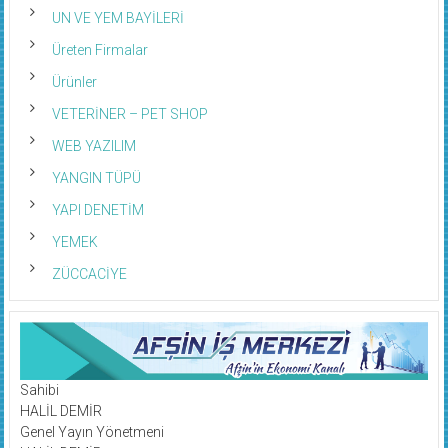
UN VE YEM BAYİLERİ
Üreten Firmalar
Ürünler
VETERİNER – PET SHOP
WEB YAZILIM
YANGIN TÜPÜ
YAPI DENETİM
YEMEK
ZÜCCACİYE
Sahibi
HALİL DEMİR
Genel Yayın Yönetmeni