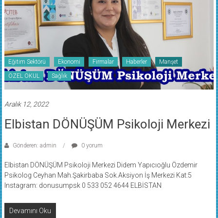
Eğitim Sektörü
Ekonomi
Firmalar
Haberler
Manşet
ÖZEL OKUL
Sağlık
Aralık 12, 2022
Elbistan DÖNÜŞÜM Psikoloji Merkezi
Gönderen: admin
0 yorum
Elbistan DÖNÜŞÜM Psikoloji Merkezi Didem Yapıcıoğlu Özdemir
Psikolog Ceyhan Mah.Şakirbaba Sok.Aksiyon İş Merkezi Kat:5
Instagram: donusumpsk 0 533 052 4644 ELBİSTAN
Devamını Oku