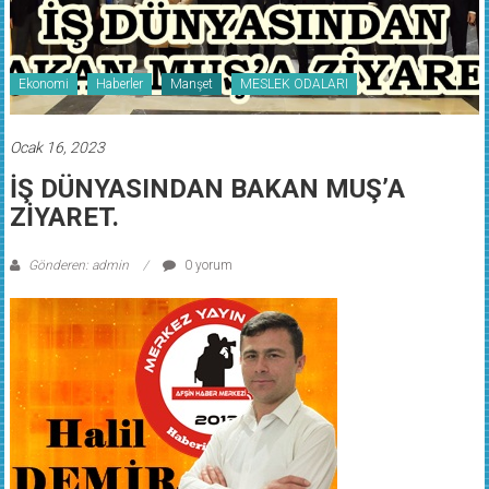
Ekonomi
Haberler
Manşet
MESLEK ODALARI
Ocak 16, 2023
İŞ DÜNYASINDAN BAKAN MUŞ’A
ZİYARET.
Gönderen: admin
0 yorum