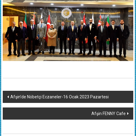
Yazı
Afşin’de Nöbetçi Eczaneler-16 Ocak 2023 Pazartesi
dolaşımı
Afşin FENNY Cafe