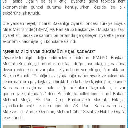
ekonomisinin güncel durumu konuşulurken, özelde ise iplik
sektörüne ışık tutuldu.
Öte yandan heyet, Ticaret Bakanlığı ziyareti öncesi Türkiye Büyük
Millet Meclisi’nde (TBMM) AK Parti Grup Başkanvekili Mustafa Elitaş’ı
ziyaret etti. Sıcak ve samimi bir ortamda gerçekleşen ziyarette şehrin
ekonomik hacmiyle ilgili konular ele alındı.
“ŞEHRİMİZ İÇİN VAR GÜCÜMÜZLE ÇALIŞACAĞIZ”
Ziyaretlerle ilgili değerlendirmelerde bulunan KMTSO Başkanı
Mustafa Buluntu, şehrin ortak menfaati doğrultusunda çalışmalarına
devam edeceklerini vurguladı. Ziyaretlerin verimli geçtiğini aktaran
Başkan Buluntu, “Yaptığımız ve yapacağımız her ziyaret ve çalışmada
şehrimizin tüm paydaşlarıyla birlikte hareket ederek, işbirliği içerisinde
Kahramanmaraş’ımızı hak ettiği noktalara taşımak için var
gücümüzle çalışacağız” dedi. Buluntu, kabulleri için Ticaret Bakanı
Mehmet Muş’a, AK Parti Grup Başkanvekili Mustafa Elitaş’a,
ziyaretlerde eşlik ettikleri için de AK Parti Kahramanmaraş
Milletvekilleri Ahmet Özdemir, Mehmet Cihat Sezal ve Habibe Öçal’a
teşekkür etti.