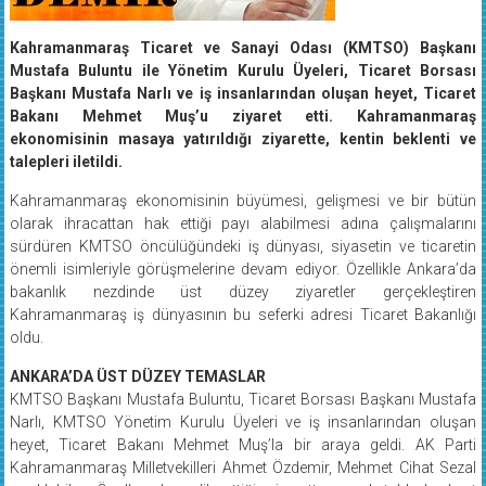
Kahramanmaraş Ticaret ve Sanayi Odası (KMTSO) Başkanı
Mustafa Buluntu ile Yönetim Kurulu Üyeleri, Ticaret Borsası
Başkanı Mustafa Narlı ve iş insanlarından oluşan heyet, Ticaret
Bakanı Mehmet Muş’u ziyaret etti. Kahramanmaraş
ekonomisinin masaya yatırıldığı ziyarette, kentin beklenti ve
talepleri iletildi.
Kahramanmaraş ekonomisinin büyümesi, gelişmesi ve bir bütün
olarak ihracattan hak ettiği payı alabilmesi adına çalışmalarını
sürdüren KMTSO öncülüğündeki iş dünyası, siyasetin ve ticaretin
önemli isimleriyle görüşmelerine devam ediyor. Özellikle Ankara’da
bakanlık nezdinde üst düzey ziyaretler gerçekleştiren
Kahramanmaraş iş dünyasının bu seferki adresi Ticaret Bakanlığı
oldu.
ANKARA’DA ÜST DÜZEY TEMASLAR
KMTSO Başkanı Mustafa Buluntu, Ticaret Borsası Başkanı Mustafa
Narlı, KMTSO Yönetim Kurulu Üyeleri ve iş insanlarından oluşan
heyet, Ticaret Bakanı Mehmet Muş’la bir araya geldi. AK Parti
Kahramanmaraş Milletvekilleri Ahmet Özdemir, Mehmet Cihat Sezal
ve Habibe Öçal’ın da eşlik ettiği ziyarette genel tabloda kent