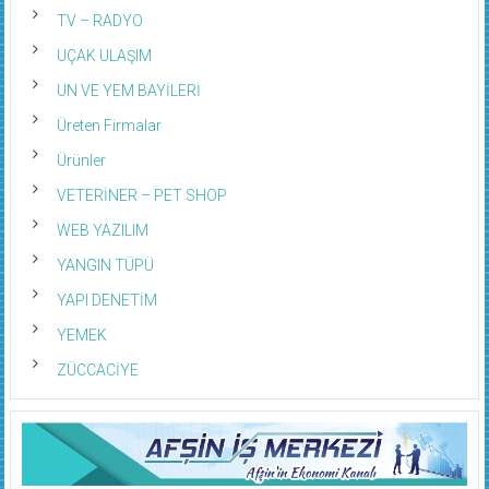
TV – RADYO
UÇAK ULAŞIM
UN VE YEM BAYİLERİ
Üreten Firmalar
Ürünler
VETERİNER – PET SHOP
WEB YAZILIM
YANGIN TÜPÜ
YAPI DENETİM
YEMEK
ZÜCCACİYE
Sahibi