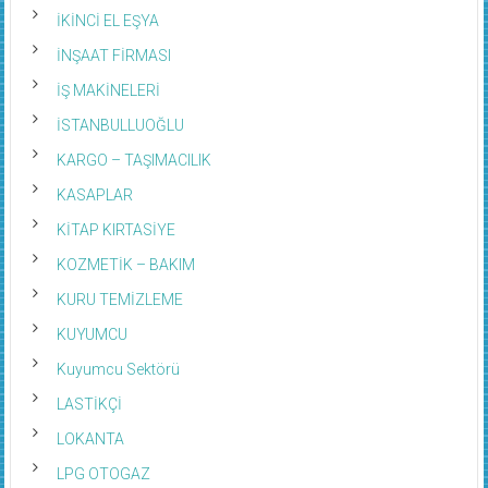
İKİNCİ EL EŞYA
İNŞAAT FİRMASI
İŞ MAKİNELERİ
İSTANBULLUOĞLU
KARGO – TAŞIMACILIK
KASAPLAR
KİTAP KIRTASİYE
KOZMETİK – BAKIM
KURU TEMİZLEME
KUYUMCU
Kuyumcu Sektörü
LASTİKÇİ
LOKANTA
LPG OTOGAZ