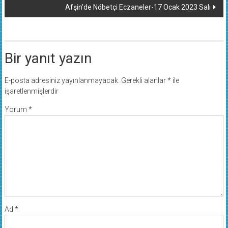
Afşin’de Nöbetçi Eczaneler-17 Ocak 2023 Salı
Bir yanıt yazın
E-posta adresiniz yayınlanmayacak.
Gerekli alanlar
*
ile
işaretlenmişlerdir
Yorum
*
Ad
*