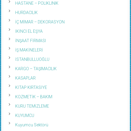
HURDACILIK
İÇ MİMAR – DEKORASYON
İKİNCİ EL EŞYA
İNŞAAT FİRMASI
İŞ MAKİNELERİ
İSTANBULLUOĞLU
KARGO – TAŞIMACILIK
KASAPLAR
KİTAP KIRTASİYE
KOZMETİK – BAKIM
KURU TEMİZLEME
KUYUMCU
Kuyumcu Sektörü
LASTİKÇİ