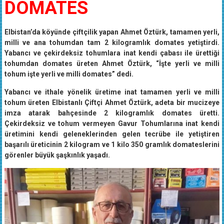
DOMATES
Elbistan’da köyünde çiftçilik yapan Ahmet Öztürk, tamamen yerli,
milli ve ana tohumdan tam 2 kilogramlık domates yetiştirdi.
Yabancı ve çekirdeksiz tohumlara inat kendi çabası ile ürettiği
tohumdan domates üreten Ahmet Öztürk, “İşte yerli ve milli
tohum işte yerli ve milli domates” dedi.
Yabancı ve ithale yönelik üretime inat tamamen yerli ve milli
tohum üreten Elbistanlı Çiftçi Ahmet Öztürk, adeta bir mucizeye
imza atarak bahçesinde 2 kilogramlık domates üretti.
Çekirdeksiz ve tohum vermeyen Gavur Tohumlarına inat kendi
üretimini kendi geleneklerinden gelen tecrübe ile yetiştiren
başarılı üreticinin 2 kilogram ve 1 kilo 350 gramlık domateslerini
görenler büyük şaşkınlık yaşadı.