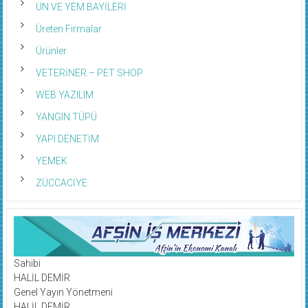
UN VE YEM BAYİLERİ
Üreten Firmalar
Ürünler
VETERİNER – PET SHOP
WEB YAZILIM
YANGIN TÜPÜ
YAPI DENETİM
YEMEK
ZÜCCACİYE
Sahibi
HALİL DEMİR
Genel Yayın Yönetmeni
HALİL DEMİR