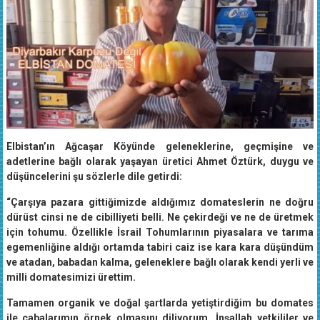
Elbistan’ın Ağcaşar Köyünde geleneklerine, geçmişine ve
adetlerine bağlı olarak yaşayan üretici Ahmet Öztürk, duygu ve
düşüncelerini şu sözlerle dile getirdi:
“Çarşıya pazara gittiğimizde aldığımız domateslerin ne doğru
dürüst cinsi ne de cibilliyeti belli. Ne çekirdeği ve ne de üretmek
için tohumu. Özellikle İsrail Tohumlarının piyasalara ve tarıma
egemenliğine aldığı ortamda tabiri caiz ise kara kara düşündüm
ve atadan, babadan kalma, geleneklere bağlı olarak kendi yerli ve
milli domatesimizi ürettim.
Tamamen organik ve doğal şartlarda yetiştirdiğim bu domates
ile çabalarımın örnek olmasını diliyorum. İnşallah yetkililer ve