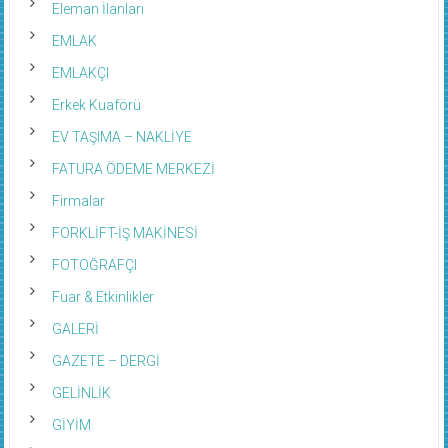
Eleman İlanları
EMLAK
EMLAKÇI
Erkek Kuaförü
EV TAŞIMA – NAKLİYE
FATURA ÖDEME MERKEZİ
Firmalar
FORKLİFT-İŞ MAKİNESİ
FOTOĞRAFÇI
Fuar & Etkinlikler
GALERİ
GAZETE – DERGİ
GELİNLİK
GİYİM