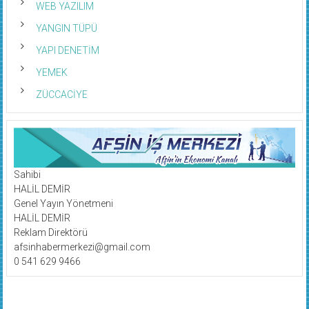
WEB YAZILIM
YANGIN TÜPÜ
YAPI DENETİM
YEMEK
ZÜCCACİYE
Sahibi
HALİL DEMİR
Genel Yayın Yönetmeni
HALİL DEMİR
Reklam Direktörü
afsinhabermerkezi@gmail.com
0 541 629 9466