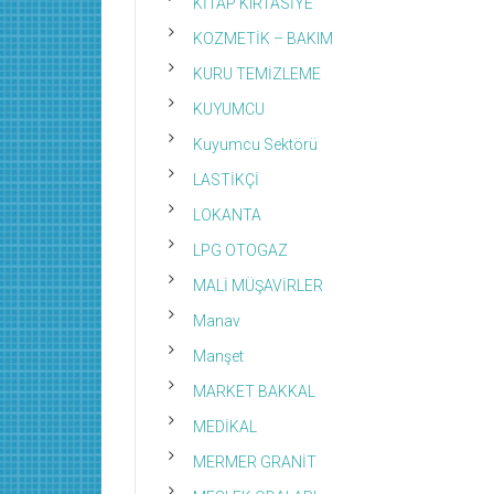
KİTAP KIRTASİYE
KOZMETİK – BAKIM
KURU TEMİZLEME
KUYUMCU
Kuyumcu Sektörü
LASTİKÇİ
LOKANTA
LPG OTOGAZ
MALİ MÜŞAVİRLER
Manav
Manşet
MARKET BAKKAL
MEDİKAL
MERMER GRANİT