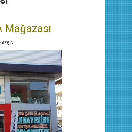
sı
A Mağazası
i-AFŞİN