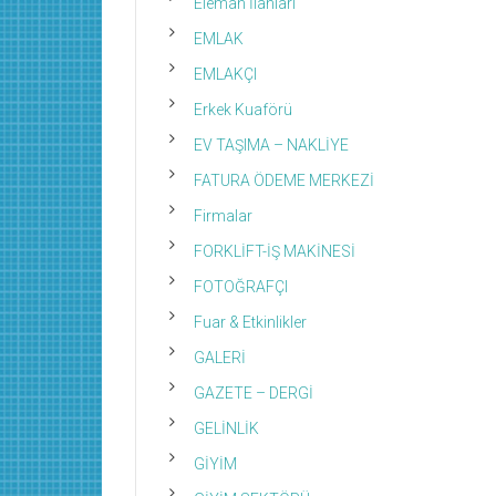
Eleman İlanları
EMLAK
EMLAKÇI
Erkek Kuaförü
EV TAŞIMA – NAKLİYE
FATURA ÖDEME MERKEZİ
Firmalar
FORKLİFT-İŞ MAKİNESİ
FOTOĞRAFÇI
Fuar & Etkinlikler
GALERİ
GAZETE – DERGİ
GELİNLİK
GİYİM