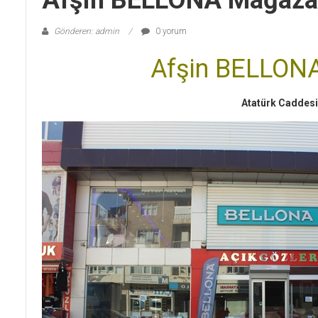
Afşin BELLONA Mağaza
Gönderen: admin
0 yorum
Afşin BELLON
Atatürk Caddes