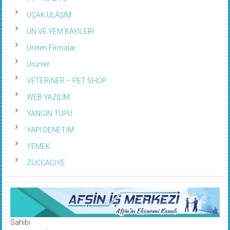
UÇAK ULAŞIM
UN VE YEM BAYİLERİ
Üreten Firmalar
Ürünler
VETERİNER – PET SHOP
WEB YAZILIM
YANGIN TÜPÜ
YAPI DENETİM
YEMEK
ZÜCCACİYE
Sahibi