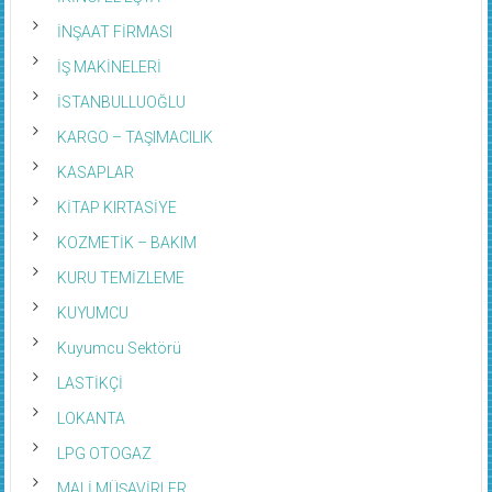
İNŞAAT FİRMASI
İŞ MAKİNELERİ
İSTANBULLUOĞLU
KARGO – TAŞIMACILIK
KASAPLAR
KİTAP KIRTASİYE
KOZMETİK – BAKIM
KURU TEMİZLEME
KUYUMCU
Kuyumcu Sektörü
LASTİKÇİ
LOKANTA
LPG OTOGAZ
MALİ MÜŞAVİRLER