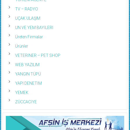
TV – RADYO
UÇAK ULAŞIM
UN VE YEM BAYİLERİ
Üreten Firmalar
Ürünler
VETERİNER – PET SHOP
WEB YAZILIM
YANGIN TÜPÜ
YAPI DENETİM
YEMEK
ZÜCCACİYE