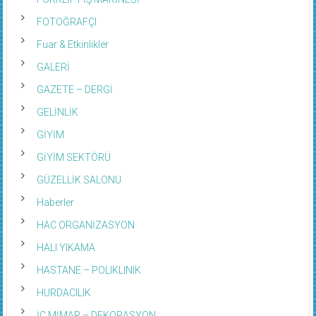
FOTOĞRAFÇI
Fuar & Etkinlikler
GALERİ
GAZETE – DERGİ
GELİNLİK
GİYİM
GİYİM SEKTÖRÜ
GÜZELLİK SALONU
Haberler
HAC ORGANİZASYON
HALI YIKAMA
HASTANE – POLIKLINIK
HURDACILIK
İÇ MİMAR – DEKORASYON