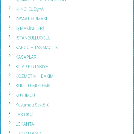
İKİNCİ EL EŞYA
İNŞAAT FİRMASI
İŞ MAKİNELERİ
İSTANBULLUOĞLU
KARGO – TAŞIMACILIK
KASAPLAR
KİTAP KIRTASİYE
KOZMETİK – BAKIM
KURU TEMİZLEME
KUYUMCU
Kuyumcu Sektörü
LASTİKÇİ
LOKANTA
LPG OTOGAZ