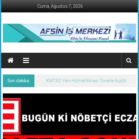
İçeriğe
Cuma, Ağustos 7, 2026
geç
AFŞİN
İŞ
MERKEZİ
Son dakika:
KMTSO Yeni Hizmet Binası Törenle Açıldı!
Afşin'in
Ekonomi
Kanalı