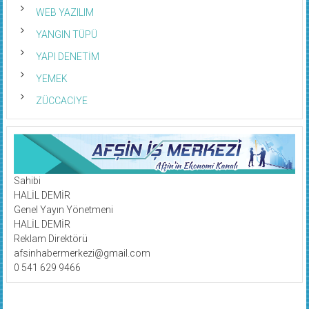
WEB YAZILIM
YANGIN TÜPÜ
YAPI DENETİM
YEMEK
ZÜCCACİYE
Sahibi
HALİL DEMİR
Genel Yayın Yönetmeni
HALİL DEMİR
Reklam Direktörü
afsinhabermerkezi@gmail.com
0 541 629 9466