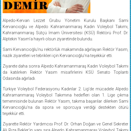
Alpedo-Kervan Lezzet Grubu Yönetim Kurulu Başkanı Sami
Kervancıoğlu ve Alpedo Kahramanmaraş Kadın Voleybol Takımı,
Kahramanmaraş Sütçü İmam Üniversitesi (KSÜ) Rektörü Prof. Dr.
Alptekin Yasım’a hayırlı olsun ziyaretinde bulundu.
Sami Kervancıoğlu’nu rektörlük makamında ağırlayan Rektör Yasım,
nazik ziyaretleri ve tebrikleri için Kervancıoğlu’na teşekkür etti.
Ziyarete daha sonra Alpedo Kahramanmaraş Kadın Voleybol Takımı
da katılırken Rektör Yasım misafirlerini KSÜ Senato Toplantı
Odasında ağırladı.
Türkiye Voleybol Federasyonu Kadınlar 2. Lig’de mücadele Alpedo
Kahramanmaraş Voleybol Takımına hedefleri olan 1. Lige çıkma
temennisinde bulunan Rektör Yasım, takıma başarılar dilerken Sami
Kervancıoğlu’na da spora ve sporcuya verdiği destekten ötürü
teşekkür etti.
Ziyarette Rektör Yardımcısı Prof. Dr. Orhan Doğan ve Genel Sekreter
Ali Rıza Bekler’in yanı sıra Alpedo Kahramanmaraş Voleybol Takımı