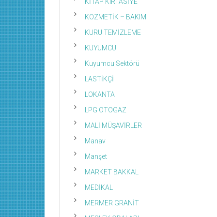
KİTAP KIRTASİYE
KOZMETİK – BAKIM
KURU TEMİZLEME
KUYUMCU
Kuyumcu Sektörü
LASTİKÇİ
LOKANTA
LPG OTOGAZ
MALİ MÜŞAVİRLER
Manav
Manşet
MARKET BAKKAL
MEDİKAL
MERMER GRANİT