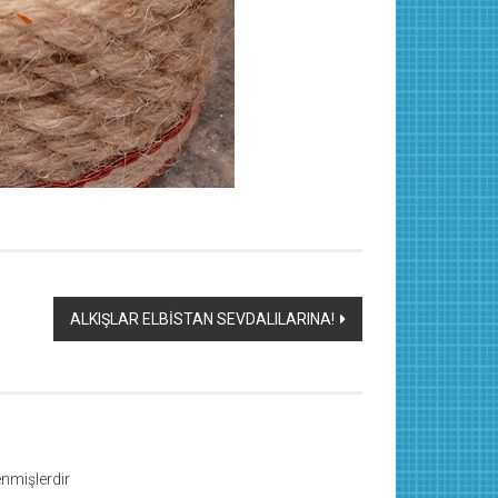
ALKIŞLAR ELBİSTAN SEVDALILARINA!
lenmişlerdir