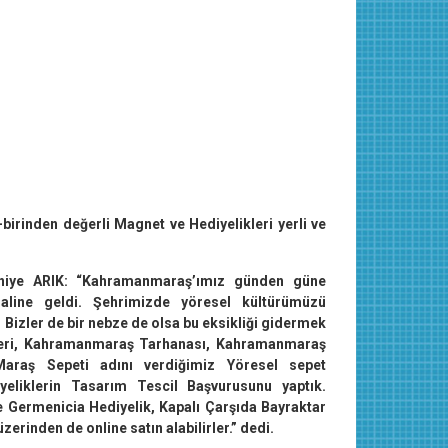
rinden değerli Magnet ve Hediyelikleri yerli ve
aniye ARIK: “Kahramanmaraş’ımız günden güne
 haline geldi. Şehrimizde yöresel kültürümüzü
 Bizler de bir nebze de olsa bu eksikliği gidermek
iberi, Kahramanmaraş Tarhanası, Kahramanmaraş
raş Sepeti adını verdiğimiz Yöresel sepet
iyeliklerin Tasarım Tescil Başvurusunu yaptık.
de Germenicia Hediyelik, Kapalı Çarşıda Bayraktar
zerinden de online satın alabilirler.”
dedi.