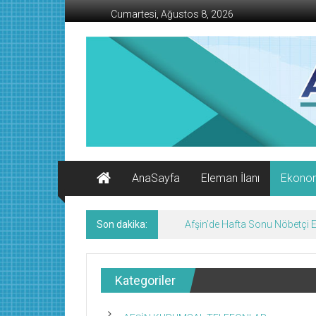
İçeriğe
Cumartesi, Ağustos 8, 2026
geç
AFŞİN
İŞ
MERKEZİ
Afşin'in
Ekonomi
Kanalı
AnaSayfa
Eleman İlanı
Ekono
Son dakika:
Afşin’de Hafta Sonu Nöbetçi
Kategoriler