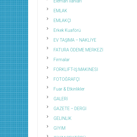
Eleman İlanları
EMLAK
EMLAKÇI
Erkek Kuaförü
EV TAŞIMA – NAKLİYE
FATURA ÖDEME MERKEZİ
Firmalar
FORKLİFT-İŞ MAKİNESİ
FOTOĞRAFÇI
Fuar & Etkinlikler
GALERİ
GAZETE – DERGİ
GELİNLİK
GİYİM