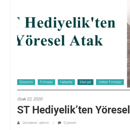
Ekonomi
Firmalar
Haberler
Manşet
Üreten Firmalar
Ocak 22, 2020
ST Hediyelik’ten Yöresel
Gönderen: admin
0 yorum