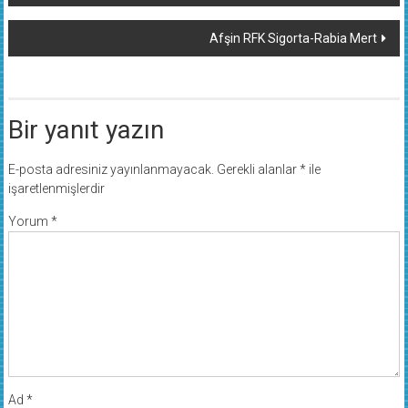
dolaşımı
Afşin RFK Sigorta-Rabia Mert
Bir yanıt yazın
E-posta adresiniz yayınlanmayacak.
Gerekli alanlar
*
ile
işaretlenmişlerdir
Yorum
*
Ad
*