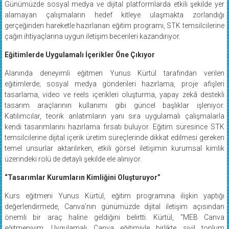
Günümüzde sosyal medya ve dijital platformlarda etkili şekilde yer
alamayan çalışmaların hedef kitleye ulaşmakta zorlandığı
gerçeğinden hareketle hazırlanan eğitim programı, STK temsilcilerine
çağın ihtiyaçlarına uygun iletişim becerileri kazandırıyor.
Eğitimlerde Uygulamalı İçerikler Öne Çıkıyor
Alanında deneyimli eğitmen Yunus Kürtül tarafından verilen
eğitimlerde; sosyal medya gönderileri hazırlama, proje afişleri
tasarlama, video ve reels içerikleri oluşturma, yapay zekâ destekli
tasarım araçlarının kullanımı gibi güncel başlıklar işleniyor.
Katılımcılar, teorik anlatımların yanı sıra uygulamalı çalışmalarla
kendi tasarımlarını hazırlama fırsatı buluyor. Eğitim süresince STK
temsilcilerine dijital içerik üretim süreçlerinde dikkat edilmesi gereken
temel unsurlar aktarılırken, etkili görsel iletişimin kurumsal kimlik
üzerindeki rolü de detaylı şekilde ele alınıyor.
“Tasarımlar Kurumların Kimliğini Oluşturuyor”
Kurs eğitmeni Yunus Kürtül, eğitim programına ilişkin yaptığı
değerlendirmede, Canva’nın günümüzde dijital iletişim açısından
önemli bir araç haline geldiğini belirtti. Kürtül, “MEB Canva
eğitmeniyim. Uygulamalı Canva eğitimiyle birlikte sivil toplum