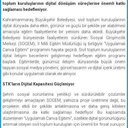
toplum kuruluşlarının dijital dönüşüm süreçlerine önemli katkı
sağlaması hedefleniyor.
Kahramanmaraş Büyükşehir Belediyesi, sivil toplum kuruluşlarının
dijital dünyada daha etkin, görünür ve güçlü bir şekilde yer alabilmesi
amacıyla eğitim faaliyetlerine bir yenisini daha ekledi. Büyükşehir
Belediyesi bünyesinde faaliyetlerini sürdüren Sosyal Girişimcilik
Merkezi (SOGEM), İl Milli Eğitim Müdürlüğü iş birliğiyle “Uygulamalı
Canva Eğitimi” programını hayata geçirdi. Sivil toplum kuruluşlarının
dijital iletişim becerilerini geliştirmeyi hedefleyen eğitim programı
başladı. Eğitimlerde, günümüz iletişim dünyasında büyük önem
taşıyan sosyal medya yönetimi, görsel tasarım ve dijital içerik üretimi
gibi konular uygulamalı olarak ele alınıyor.
STK’ların Dijital Kapasitesi Güçleniyor
Şehrin sosyal sorunlarına yenilikçi ve sürdürülebilir çözümler
geliştirmeyi amaçlayan SOGEM, yalnızca proje üretimine değil, bu
projelerin etkili bir şekilde anlatılmasına ve daha geniş kitlelere
ulaştırılmasına da katkı sağlamayı hedefliyor. Bu kapsamda
düzenlenen “Uygulamalı Canva Eğitimi”, özellikle dijital görünürlüğünü
artırmak isteyen sivil toplum kuruluşları için önemli bir fırsat sunuyor.