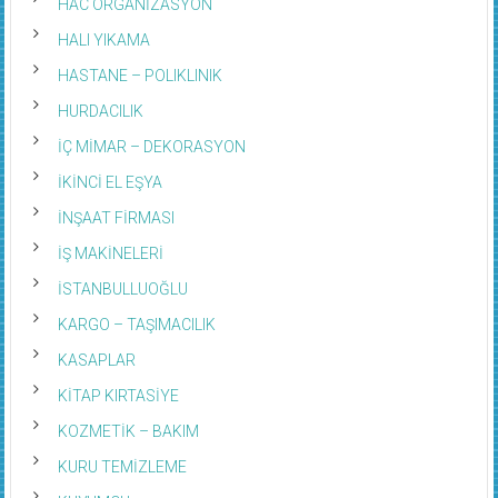
HAC ORGANİZASYON
HALI YIKAMA
HASTANE – POLIKLINIK
HURDACILIK
İÇ MİMAR – DEKORASYON
İKİNCİ EL EŞYA
İNŞAAT FİRMASI
İŞ MAKİNELERİ
İSTANBULLUOĞLU
KARGO – TAŞIMACILIK
KASAPLAR
KİTAP KIRTASİYE
KOZMETİK – BAKIM
KURU TEMİZLEME