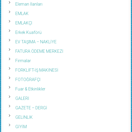
Eleman İlanları
EMLAK
EMLAKÇI
Erkek Kuaförü
EV TAŞIMA – NAKLİYE
FATURA ÖDEME MERKEZİ
Firmalar
FORKLİFT-İŞ MAKİNESİ
FOTOĞRAFÇI
Fuar & Etkinlikler
GALERİ
GAZETE – DERGİ
GELİNLİK
GİYİM