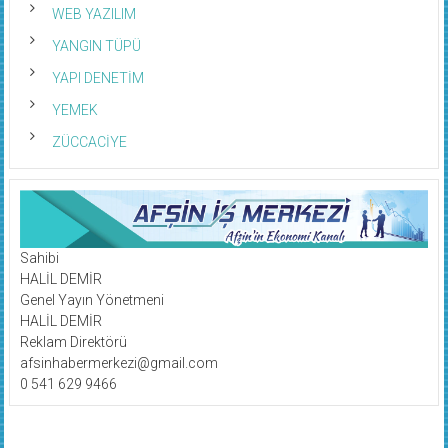
WEB YAZILIM
YANGIN TÜPÜ
YAPI DENETİM
YEMEK
ZÜCCACİYE
Sahibi
HALİL DEMİR
Genel Yayın Yönetmeni
HALİL DEMİR
Reklam Direktörü
afsinhabermerkezi@gmail.com
0 541 629 9466