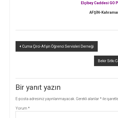
Elçibey Caddesi GO P
AFŞİN-Kahrama
Yazı
Cuma Çirci-Afşin Öğrenci Servisleri Derneği
dolaşımı
Bekir Sıtkı 
Bir yanıt yazın
E-posta adresiniz yayınlanmayacak.
Gerekli alanlar
*
ile işaret
Yorum
*