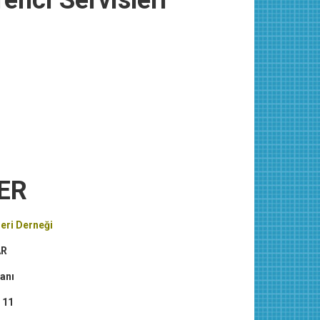
nci Servisleri
ER
leri Derneği
AR
anı
 11