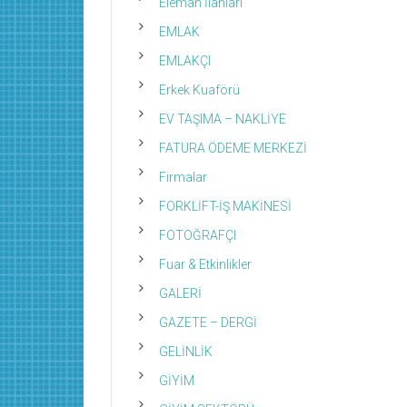
Eleman İlanları
EMLAK
EMLAKÇI
Erkek Kuaförü
EV TAŞIMA – NAKLİYE
FATURA ÖDEME MERKEZİ
Firmalar
FORKLİFT-İŞ MAKİNESİ
FOTOĞRAFÇI
Fuar & Etkinlikler
GALERİ
GAZETE – DERGİ
GELİNLİK
GİYİM