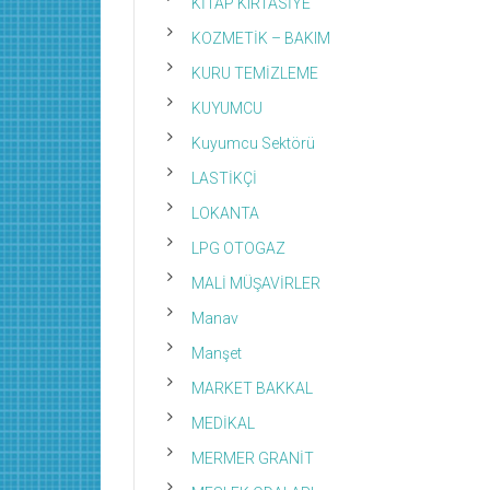
KİTAP KIRTASİYE
KOZMETİK – BAKIM
KURU TEMİZLEME
KUYUMCU
Kuyumcu Sektörü
LASTİKÇİ
LOKANTA
LPG OTOGAZ
MALİ MÜŞAVİRLER
Manav
Manşet
MARKET BAKKAL
MEDİKAL
MERMER GRANİT