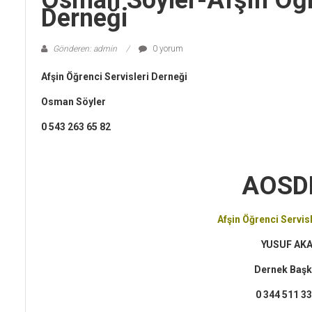
Osman Söyler-Afşin Öğre
Derneği
Gönderen: admin
0 yorum
Afşin Öğrenci Servisleri Derneği
Osman Söyler
0 543 263 65 82
AOSD
Afşin Öğrenci Servis
YUSUF AK
Dernek Başk
0 344 511 33