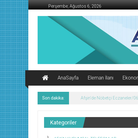
İçeriğe
Perşembe, Ağustos 6, 2026
geç
AFŞİN
İŞ
MERKEZİ
Afşin'in
Ekonomi
Kanalı
AnaSayfa
Eleman İlanı
Ekono
Son dakika:
Şehrin Çözüm Hattı ALO 153’
Kategoriler