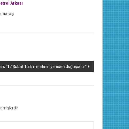
etrol Arkası
nmaraş
Can; “12 Şubat Türk milletinin yeniden doğuşudur”
lenmişlerdir