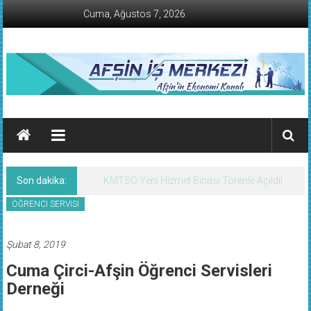
İçeriğe
Cuma, Ağustos 7, 2026
geç
AFŞİN
İŞ
MERKEZİ
Son dakika:
KMTSO Yeni Hizmet Binası Törenle Açıldı!
Afşin'in
ÖĞRENCİ SERVİSİ
Ekonomi
Kanalı
Şubat 8, 2019
Cuma Çirci-Afşin Öğrenci Servisleri
Derneği