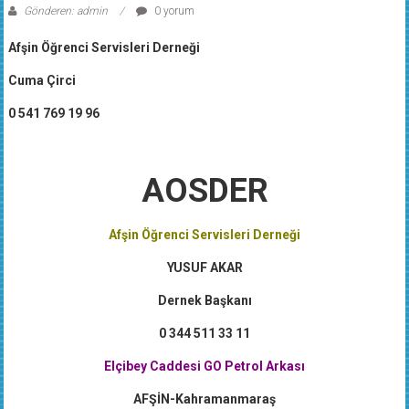
Gönderen: admin
0 yorum
Afşin Öğrenci Servisleri Derneği
Cuma Çirci
0 541 769 19 96
AOSDER
Afşin Öğrenci Servisleri Derneği
YUSUF AKAR
Dernek Başkanı
0 344 511 33 11
Elçibey Caddesi GO Petrol Arkası
AFŞİN-Kahramanmaraş