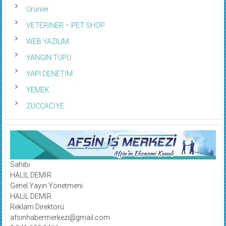
Ürünler
VETERİNER – PET SHOP
WEB YAZILIM
YANGIN TÜPÜ
YAPI DENETİM
YEMEK
ZÜCCACİYE
Sahibi
HALİL DEMİR
Genel Yayın Yönetmeni
HALİL DEMİR
Reklam Direktörü
afsinhabermerkezi@gmail.com