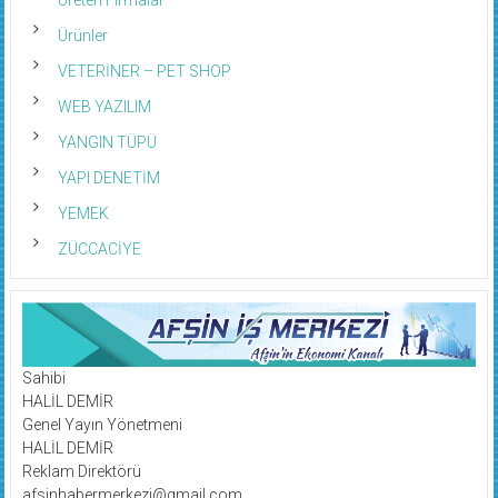
Ürünler
VETERİNER – PET SHOP
WEB YAZILIM
YANGIN TÜPÜ
YAPI DENETİM
YEMEK
ZÜCCACİYE
Sahibi
HALİL DEMİR
Genel Yayın Yönetmeni
HALİL DEMİR
Reklam Direktörü
afsinhabermerkezi@gmail.com