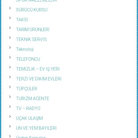
SÜRÜCÜ KURSU
TAKSİ
TARIM ÜRÜNLERİ
TEKNİK SERVİS
Teknoloji
TELEFONCU
TEMİZLİK – EV İŞ YERİ
TERZİ VE DİKİM EVLERİ
TÜPÇÜLER
TURİZM ACENTE
TV – RADYO
UÇAK ULAŞIM
UN VE YEM BAYİLERİ
Üreten Firmalar