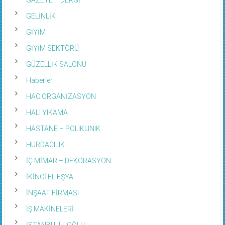
GELİNLİK
GİYİM
GİYİM SEKTÖRÜ
GÜZELLİK SALONU
Haberler
HAC ORGANİZASYON
HALI YIKAMA
HASTANE – POLIKLINIK
HURDACILIK
İÇ MİMAR – DEKORASYON
İKİNCİ EL EŞYA
İNŞAAT FİRMASI
İŞ MAKİNELERİ
İSTANBULLUOĞLU