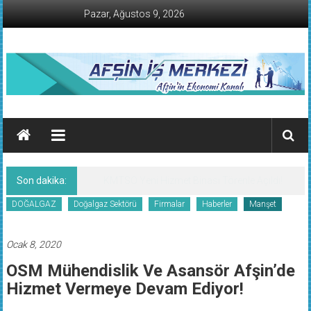
İçeriğe
Pazar, Ağustos 9, 2026
geç
AFŞİN
İŞ
MERKEZİ
Son dakika:
KMTSO Yeni Hizmet Binası Törenle Açıldı!
Afşin'in
DOĞALGAZ
Doğalgaz Sektörü
Firmalar
Haberler
Manşet
Ekonomi
Kanalı
Ocak 8, 2020
OSM Mühendislik Ve Asansör Afşin’de
Hizmet Vermeye Devam Ediyor!