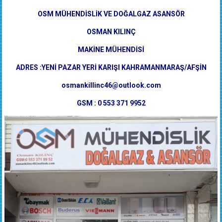
OSM MÜHENDİSLİK VE DOĞALGAZ ASANSÖR
OSMAN KILINÇ
MAKİNE MÜHENDİSİ
ADRES :YENİ PAZAR YERİ KARIŞI KAHRAMANMARAŞ/AFŞİN
osmankillinc46@outlook.com
GSM : 0 553 371 9952