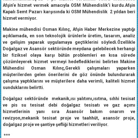
Afşin’e hizmet vermek amacıyla OSM Mühendislik’i kurdu.Afşin
Kapalı Semt Pazarı karşısında ki OSM Mühendislik 2 yıldan beri
hizmet vermiyor.
Makine mühendisi Osman Kılınç, Afşin Haber Merkezine yaptığı
açıklamada, en son teknolojik ürünlerle üretim, tasarım, analiz
ve gelişim yaparak uygulamaya geçtiklerini söyledi.Özellikle
Doğalgaz ve Asansör sektöründe meydana gelebilecek herhangi
bir fiziksel olaya karşı bütün problemleri en kısa sürede
çözümleyerek hizmet vermeyi hedeflediklerini belirten Makine
Mühendisi Osman Kılınç,Gerekli çalışmaları yaparken
müşterilerden gelen önerilerini de göz önünde bulundurarak
çalışma yaptıklarını ve müşterilere daha verimli, kaliteli hizmet
sunduklarını belirtti.
Doğalgaz sektöründe mekanik,ısı yalıtımı,ısıtma, sıhhi tesisat
ve pis su tesisat debi doğalgaz tesisatı ve gaz açımı
hizmetlerinin yanı sıra Asansör bakım onarım ve
revizyon,mekanik tesisat proje ve taahhüt, asansör proje,
doğalgaz proje ve şantiye şefliği hizmetleri veriliyor.
***