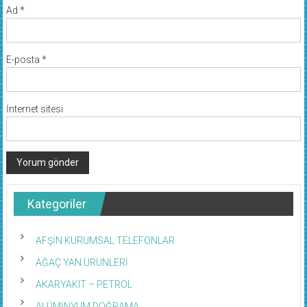
Ad
*
E-posta
*
İnternet sitesi
Kategoriler
AFŞİN KURUMSAL TELEFONLAR
AĞAÇ YAN ÜRÜNLERİ
AKARYAKIT – PETROL
ALÜMİNYUM DOĞRAMA