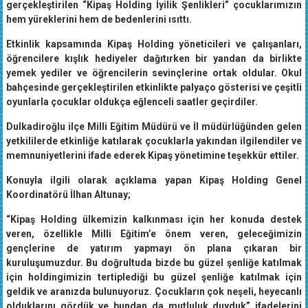
gerçekleştirilen “Kipaş Holding İyilik Şenlikleri” çocuklarımızın
hem yüreklerini hem de bedenlerini ısıttı.
Etkinlik kapsamında Kipaş Holding yöneticileri ve çalışanları,
öğrencilere kışlık hediyeler dağıtırken bir yandan da birlikte
yemek yediler ve öğrencilerin sevinçlerine ortak oldular. Okul
bahçesinde gerçekleştirilen etkinlikte palyaço gösterisi ve çeşitli
oyunlarla çocuklar oldukça eğlenceli saatler geçirdiler.
Dulkadiroğlu ilçe Milli Eğitim Müdürü ve İl müdürlüğünden gelen
yetkililerde etkinliğe katılarak çocuklarla yakından ilgilendiler ve
memnuniyetlerini ifade ederek Kipaş yönetimine teşekkür ettiler.
Konuyla ilgili olarak açıklama yapan Kipaş Holding Genel
Koordinatörü İlhan Altunay;
“Kipaş Holding ülkemizin kalkınması için her konuda destek
veren, özellikle Milli Eğitim’e önem veren, geleceğimizin
gençlerine de yatırım yapmayı ön plana çıkaran bir
kuruluşumuzdur. Bu doğrultuda bizde bu güzel şenliğe katılmak
için holdingimizin tertiplediği bu güzel şenliğe katılmak için
geldik ve aranızda bulunuyoruz. Çocukların çok neşeli, heyecanlı
olduklarını gördük ve bundan da mutluluk duyduk” ifadelerini