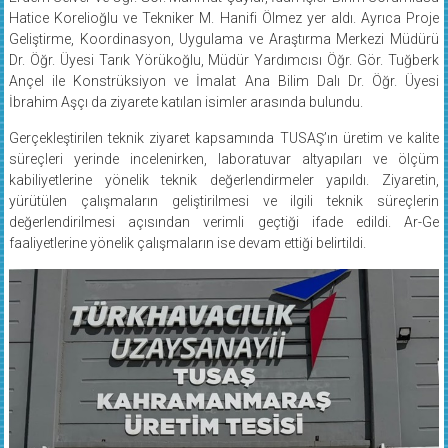
Hatice Korelioğlu ve Tekniker M. Hanifi Ölmez yer aldı. Ayrıca Proje
Geliştirme, Koordinasyon, Uygulama ve Araştırma Merkezi Müdürü
Dr. Öğr. Üyesi Tarık Yörükoğlu, Müdür Yardımcısı Öğr. Gör. Tuğberk
Ançel ile Konstrüksiyon ve İmalat Ana Bilim Dalı Dr. Öğr. Üyesi
İbrahim Aşçı da ziyarete katılan isimler arasında bulundu.
Gerçekleştirilen teknik ziyaret kapsamında TUSAŞ’ın üretim ve kalite
süreçleri yerinde incelenirken, laboratuvar altyapıları ve ölçüm
kabiliyetlerine yönelik teknik değerlendirmeler yapıldı. Ziyaretin,
yürütülen çalışmaların geliştirilmesi ve ilgili teknik süreçlerin
değerlendirilmesi açısından verimli geçtiği ifade edildi. Ar-Ge
faaliyetlerine yönelik çalışmaların ise devam ettiği belirtildi.