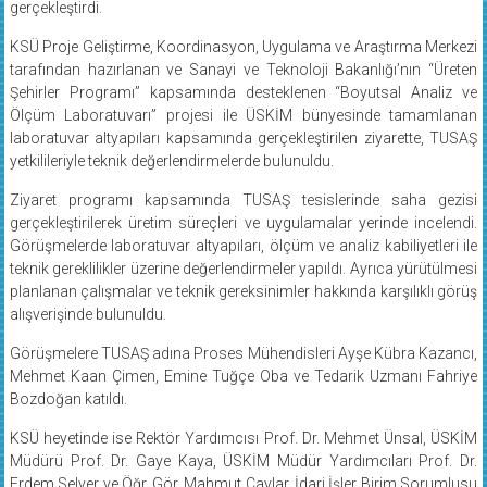
KSÜ Proje Geliştirme, Koordinasyon, Uygulama ve Araştırma Merkezi
tarafından hazırlanan ve Sanayi ve Teknoloji Bakanlığı’nın “Üreten
Şehirler Programı” kapsamında desteklenen “Boyutsal Analiz ve
Ölçüm Laboratuvarı” projesi ile ÜSKİM bünyesinde tamamlanan
laboratuvar altyapıları kapsamında gerçekleştirilen ziyarette, TUSAŞ
yetkilileriyle teknik değerlendirmelerde bulunuldu.
Ziyaret programı kapsamında TUSAŞ tesislerinde saha gezisi
gerçekleştirilerek üretim süreçleri ve uygulamalar yerinde incelendi.
Görüşmelerde laboratuvar altyapıları, ölçüm ve analiz kabiliyetleri ile
teknik gereklilikler üzerine değerlendirmeler yapıldı. Ayrıca yürütülmesi
planlanan çalışmalar ve teknik gereksinimler hakkında karşılıklı görüş
alışverişinde bulunuldu.
Görüşmelere TUSAŞ adına Proses Mühendisleri Ayşe Kübra Kazancı,
Mehmet Kaan Çimen, Emine Tuğçe Oba ve Tedarik Uzmanı Fahriye
Bozdoğan katıldı.
KSÜ heyetinde ise Rektör Yardımcısı Prof. Dr. Mehmet Ünsal, ÜSKİM
Müdürü Prof. Dr. Gaye Kaya, ÜSKİM Müdür Yardımcıları Prof. Dr.
Erdem Selver ve Öğr. Gör. Mahmut Çaylar, İdari İşler Birim Sorumlusu