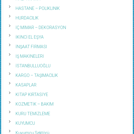
HASTANE – POLIKLINIK
HURDACILIK
İÇ MİMAR – DEKORASYON
İKİNCİ EL EŞYA
İNŞAAT FİRMASI
İŞ MAKİNELERİ
İSTANBULLUOĞLU
KARGO – TAŞIMACILIK
KASAPLAR
KİTAP KIRTASİYE
KOZMETİK – BAKIM
KURU TEMİZLEME
KUYUMCU
Kuyumcu Sektörü