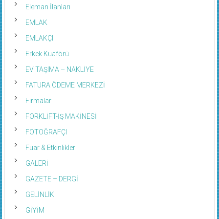
Eleman İlanları
EMLAK
EMLAKÇI
Erkek Kuaförü
EV TAŞIMA – NAKLİYE
FATURA ÖDEME MERKEZİ
Firmalar
FORKLİFT-İŞ MAKİNESİ
FOTOĞRAFÇI
Fuar & Etkinlikler
GALERİ
GAZETE – DERGİ
GELİNLİK
GİYİM