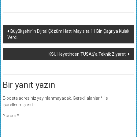
Yazı
Büyükşehir’in Dijital Çözüm Hattı Mayıs’ta 11 Bin Çağrıya Kulak
Verdi.
dolaşımı
KSÜ Heyetinden TUSAŞ’a Teknik Ziyaret.
Bir yanıt yazın
E-posta adresiniz yayınlanmayacak.
Gerekli alanlar
*
ile
işaretlenmişlerdir
Yorum
*