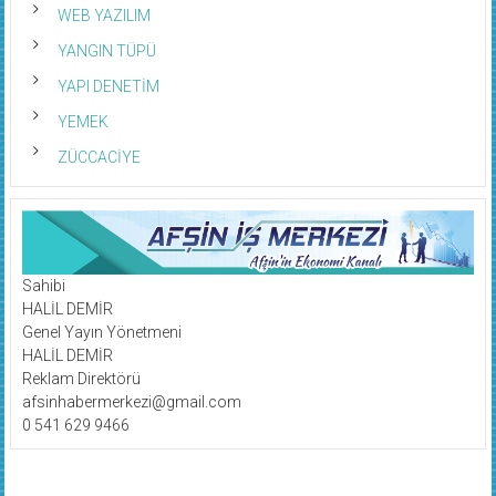
WEB YAZILIM
YANGIN TÜPÜ
YAPI DENETİM
YEMEK
ZÜCCACİYE
Sahibi
HALİL DEMİR
Genel Yayın Yönetmeni
HALİL DEMİR
Reklam Direktörü
afsinhabermerkezi@gmail.com
0 541 629 9466