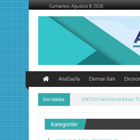
İçeriğe
Cumartesi, Ağustos 8, 2026
geç
AFŞİN
İŞ
MERKEZİ
Afşin'in
Ekonomi
Kanalı
AnaSayfa
Eleman İlanı
Ekono
Son dakika:
Afşin’de Nöbetçi Eczaneler/
Kategoriler