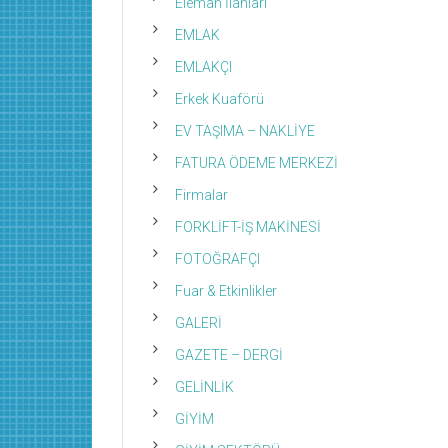
Eleman İlanları
EMLAK
EMLAKÇI
Erkek Kuaförü
EV TAŞIMA – NAKLİYE
FATURA ÖDEME MERKEZİ
Firmalar
FORKLİFT-İŞ MAKİNESİ
FOTOĞRAFÇI
Fuar & Etkinlikler
GALERİ
GAZETE – DERGİ
GELİNLİK
GİYİM