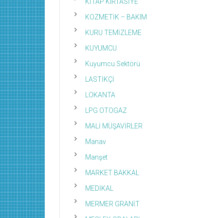
KİTAP KIRTASİYE
KOZMETİK – BAKIM
KURU TEMİZLEME
KUYUMCU
Kuyumcu Sektörü
LASTİKÇİ
LOKANTA
LPG OTOGAZ
MALİ MÜŞAVİRLER
Manav
Manşet
MARKET BAKKAL
MEDİKAL
MERMER GRANİT