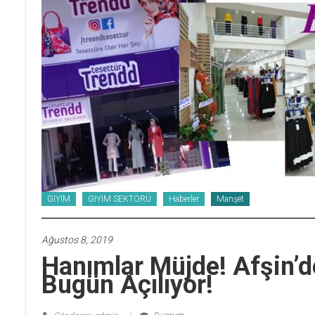
GİYİM
GİYİM SEKTÖRÜ
Haberler
Manşet
Ağustos 8, 2019
Hanımlar Müjde! Afşin’d
Bugün Açılıyor!