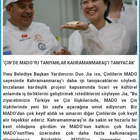
‘ÇİN’DE MADO’YU TANIYANLAR KAHRAMANMARAŞ’I TANIYACAK’
Yiwu Belediye Başkan Yardımcısı Duo Jia ise, Çinlilerin MADO
sayesinde Kahramanmaraş’ı daha iyi tanıyacaklarını söyledi.
İmzalanan kardeşlik projesi kapsamında ticari ve kültürel
anlamda iş birliklerini geliştirmek istediklerini söyleyen Jia, “Bu
ziyaretimizin Türkiye ve Çin ilişkilerinde, MADO ve Çin
ilişkilerinde yeni bir sayfa açacağına umut ediyorum. Biz
MADO’dan çok keyif aldık ve umarım diğer Çinlilerde çok keyif
alır teşekkür ederiz. Kahramanmaraş’ın da sakin ve huzurlu bir
kent olduğunu gördüm ve MADO’nun katkısı çok fazla.
MADO’nunYiwu üzerinden çok daha fazla kalkınacağını
düşünüyoruz. Böylelikle MADO’yu tanıyanlar ise