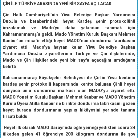
ÇİN İLE TÜRKİYE ARASINDA YENİ BİR SAYFA AÇILACAK
Çin Halk Cumhuriyeti’nin Yiwu Belediye Başkan Yardımcısı
DuoJia ve beraberindeki heyet Kardeş şehir protokolünü
imzalamak ve Mado’yu daha yakından tanımak için
Kahramanmaraş’a geldi. Mado Yönetim Kurulu Başkanı Mehmet
Kanbur’un misafir ettiği heyet MADO’nun dondurma fabrikasını
ziyaret etti. Mado’ya hayran kalan Yiwu Belediye Başkan
Yardımcısı DuoJia ziyaretlerinin Türkiye ve Çin ilişkilerinde,
Mado ve Çin ilişkilerinde yeni bir sayfa açacağını umduğunu
belirtti.
Kahramanmaraş Büyükşehir Belediyesi ile Çin’in Yiwu kentinin
kardeş şehir protokolü kapsamında kentte bulunan Çinli heyet
dünyaca ünlü dondurma markası olan MADO’yu ziyaret etti.
MADO Yönetim Kurulu Başkanı Mehmet Kanbur ve MADO Yönetim
Kurulu Üyesi Atilla Kanbur ile birlikte dondurma fabrikasını gezen
heyet burada dondurmanın yapılış hikâyesini yerinde tanıma
fırsatı buldu.
Heyet ilk olarak MADO Sarayı’nda öğle yemeği yedikten sonra 34
ülkeden gelen 41 öğrenciye 200 kilogram dondurma ile şov
yapıldı. Dondurma şovunun ardından Çinli heyet ile öğrenciler