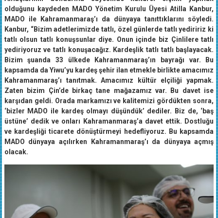
olduğunu kaydeden MADO Yönetim Kurulu Üyesi Atilla Kanbur,
MADO ile Kahramanmaraş’ı da dünyaya tanıttıklarını söyledi.
Kanbur, “Bizim adetlerimizde tatlı, özel günlerde tatlı yediririz ki
tatlı olsun tatlı konuşsunlar diye. Onun içinde biz Çinlilere tatlı
yediriyoruz ve tatlı konuşacağız. Kardeşlik tatlı tatlı başlayacak.
Bizim şuanda 33 ülkede Kahramanmaraş’ın bayrağı var. Bu
kapsamda da Yiwu’yu kardeş şehir ilan etmekle birlikte amacımız
Kahramanmaraş’ı tanıtmak. Amacımız kültür elçiliği yapmak.
Zaten bizim Çin’de birkaç tane mağazamız var. Bu davet ise
karşıdan geldi. Orada markamızı ve kalitemizi gördükten sonra,
‘bizler MADO ile kardeş olmayı düşündük’ dediler. Biz de, ‘baş
üstüne’ dedik ve onları Kahramanmaraş’a davet ettik. Dostluğu
ve kardeşliği ticarete dönüştürmeyi hedefliyoruz. Bu kapsamda
MADO dünyaya açılırken Kahramanmaraş’ı da dünyaya açmış
olacak.