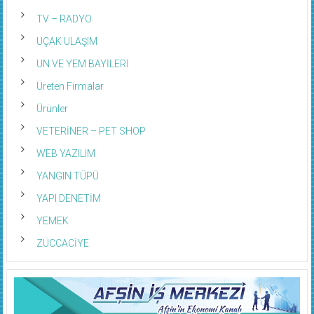
TV – RADYO
UÇAK ULAŞIM
UN VE YEM BAYİLERİ
Üreten Firmalar
Ürünler
VETERİNER – PET SHOP
WEB YAZILIM
YANGIN TÜPÜ
YAPI DENETİM
YEMEK
ZÜCCACİYE