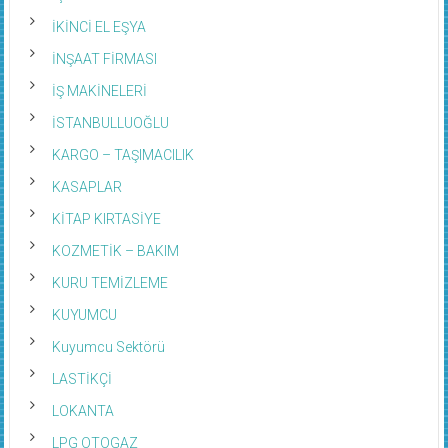
İKİNCİ EL EŞYA
İNŞAAT FİRMASI
İŞ MAKİNELERİ
İSTANBULLUOĞLU
KARGO – TAŞIMACILIK
KASAPLAR
KİTAP KIRTASİYE
KOZMETİK – BAKIM
KURU TEMİZLEME
KUYUMCU
Kuyumcu Sektörü
LASTİKÇİ
LOKANTA
LPG OTOGAZ